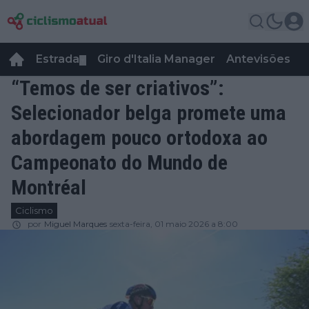
Estrada
Giro d'Italia Manager
Antevisões
R
▼
“Temos de ser criativos”:
Selecionador belga promete uma
abordagem pouco ortodoxa ao
Campeonato do Mundo de
Montréal
Ciclismo
por
Miguel Marques
sexta-feira, 01 maio 2026 a 8:00