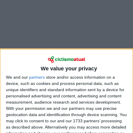
We value your privacy
Mas qual é a receita certa para colocar o bicampeão
We and our
partners
store and/or access information on a
device, such as cookies and process personal data, such as
do mundo
Tadej Pogacar
sob pressão? “Há muitos
unique identifiers and standard information sent by a device for
corredores que poderiam entrar nesta seleção”,
personalised advertising and content, advertising and content
admitiu o selecionador nacional Serge Pauwels após
measurement, audience research and services development.
regressar do reconhecimento do circuito de
With your permission we and our partners may use precise
Montréal. “Se todos estiverem em forma, a lista fica
geolocation data and identification through device scanning. You
muito longa”.
may click to consent to our and our 1733 partners’ processing
as described above. Alternatively you may access more detailed
Ao contrário dos últimos dois anos, roladores fortes