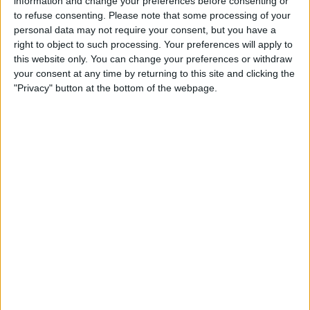
information and change your preferences before consenting or
como Jasper Stuyven também têm uma
to refuse consenting.
Please note that some processing of your
oportunidade em Montréal. O circuito local, em
personal data may not require your consent, but you have a
right to object to such processing. Your preferences will apply to
torno do Mont Royal (1,6 quilómetros a 7,7%), é
this website only. You can change your preferences or withdraw
terreno que muitos especialistas das Clássicas
your consent at any time by returning to this site and clicking the
flamengas conseguem gerir tão bem como os
"Privacy" button at the bottom of the webpage.
trepadores mais leves. Assim, o já vasto leque de
talento belga alarga-se ainda mais.