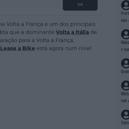
se
Port
não 
na Volta a França e um dos principais
e nã
edita que a dominante
Volta a Itália
de
ente
ação para a Volta a França,
to é
Mais
 Lease a Bike
está agora num nível
da!
s nu
Gran
Meta
van 
Vamo