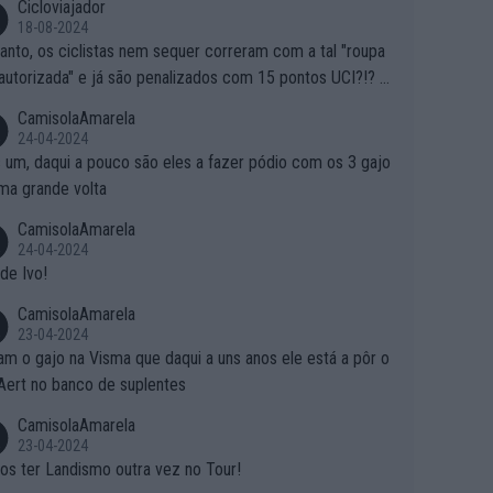
Cicloviajador
18-08-2024
anto, os ciclistas nem sequer correram com a tal "roupa
autorizada" e já são penalizados com 15 pontos UCI?!? S
o autorizam a roupa e querem aplicar uma multa, ainda se
CamisolaAmarela
nde... Mas penalizar os atletas retirando-lhes pontos??? Is
24-04-2024
 roubar na secretaria o que os atletas conquistam na estra
 um, daqui a pouco são eles a fazer pódio com os 3 gajo
ma grande volta
CamisolaAmarela
24-04-2024
de Ivo!
CamisolaAmarela
23-04-2024
m o gajo na Visma que daqui a uns anos ele está a pôr o
Aert no banco de suplentes
CamisolaAmarela
23-04-2024
s ter Landismo outra vez no Tour!