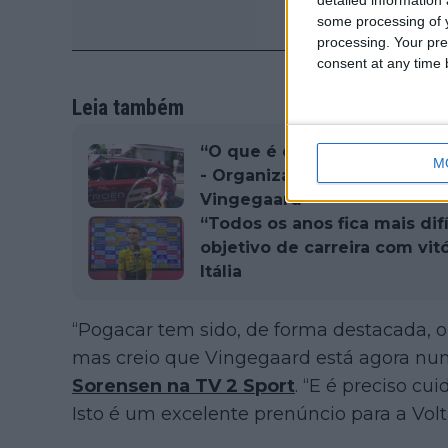
some processing of y
processing. Your pre
consent at any time b
Leia também
“O que é que vamos fazer? N
M
- Organização da Volta a Itá
Vingegaard
“Todos os anos fica mais dif
objetivo de carreira com vitó
Itália
“Pogacar tem sido, de forma destacada, 
mas creio que Vingegaard está agora num
Sorensen na TV 2 Sport
. “E é preciso cu
Isto é um excelente prenúncio para a Volt