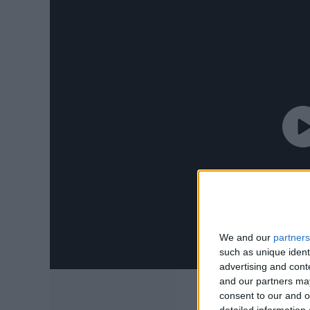
We and our
partners
such as unique ident
advertising and con
and our partners may
consent to our and o
detailed information