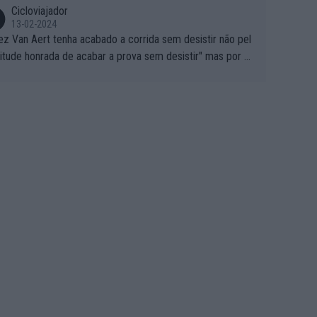
Cicloviajador
13-02-2024
ez Van Aert tenha acabado a corrida sem desistir não pel
titude honrada de acabar a prova sem desistir" mas por ou
 possíveis motivos (só ele sabe o real motivo, mas não de
 de ser hipóteses com lógica): 1) A decisão de levar a co
a até ao fim pode ter sido a decisão de "já que estou aqui
o vou poder lutar por uma boa classificação, vou aproveit
ara treinar"... Lembra-me o que Nelson Piquet fez no GP d
rtugal de 1985... sem hipóteses de lutar pelos pontos na
ida devido a problemas com o carro, passou o resto da c
da a experimentar soluções no carro, como se faz nas ses
 de treino privadas... aproveitando para testá-las em ambi
 real de corrida. 2) Se algum patrocinador (Red Bull, por e
lo) lhe pagar em função do número de etapas que termi
 por exemplo, será um bom motivo para terminar, seja em
ugar for...