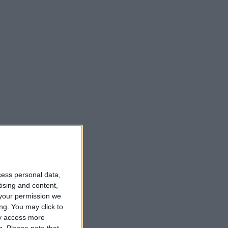
cess personal data,
tising and content,
your permission we
ng. You may click to
ay access more
g.
Please note that