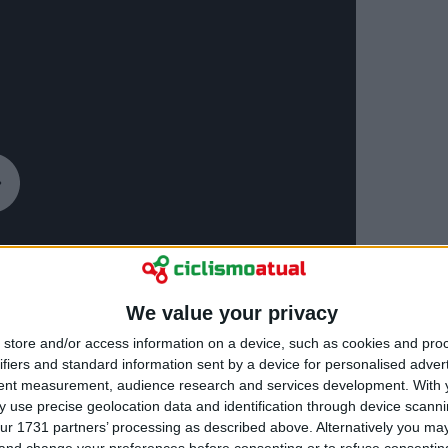
We value your privacy
store and/or access information on a device, such as cookies and pro
ifiers and standard information sent by a device for personalised adver
tent measurement, audience research and services development.
With 
 use precise geolocation data and identification through device scanni
ur 1731 partners’ processing as described above. Alternatively you m
 and change your preferences before consenting or to refuse consentin