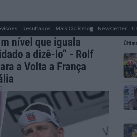
evisões
Resultados
Mais Ciclismo
Newsletter
C
▼
m nível que iguala
Últim
idado a dizê-lo” - Rolf
ara a Volta a França
ália
00