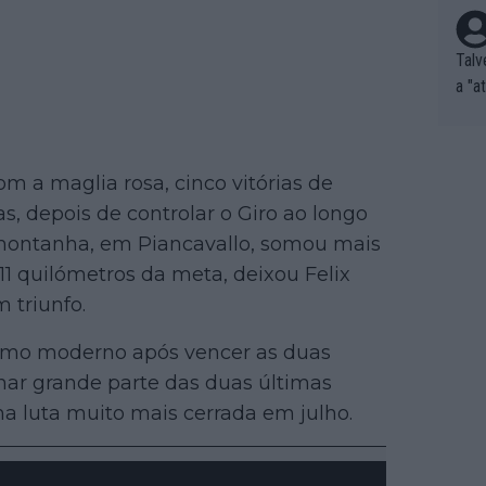
Talv
a "a
tros
ixam
rrid
m a maglia rosa, cinco vitórias de
e nã
s, depois de controlar o Giro ao longo
ar p
a montanha, em Piancavallo, somou mais
e Po
corr
1 quilómetros da meta, deixou Felix
orri
m triunfo.
sões
ente
ismo moderno após vencer as duas
xemp
nar grande parte das duas últimas
nar,
a luta muito mais cerrada em julho.
que l