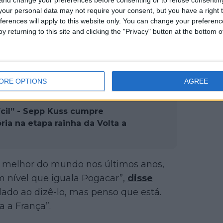
our personal data may not require your consent, but you have a right t
ferences will apply to this website only. You can change your preferen
y returning to this site and clicking the "Privacy" button at the bottom
unca ter chegadas ao sprint?”
ORE OPTIONS
AGREE
lia manda bicada a Jonas
ícil” - Sepp Kuss cumpre
ria na etapa rainha da Volta a
o melhor do mundo nos últimos anos,
 nível que iguala Pogacar”,
disse
idado ao dizê-lo, mas penso que está.
a a França”.