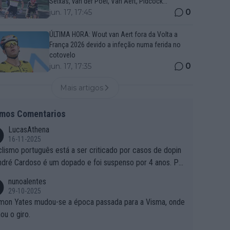
Seixas, van der Poel, Van Aert, Pidcock...
0
jun. 17, 17:45
ÚLTIMA HORA: Wout van Aert fora da Volta a
França 2026 devido a infeção numa ferida no
cotovelo
0
jun. 17, 17:35
Mais artigos
imos Comentarios
LucasAthena
16-11-2025
clismo português está a ser criticado por casos de dopin
ndré Cardoso é um dopado e foi suspenso por 4 anos. Po
e é que um patrocinador permite a contratação de um do
nunoalentes
o?
29-10-2025
mon Yates mudou-se a época passada para a Visma, onde
ou o giro.