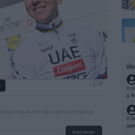
Últ
0
!
O ci
g. A
r qu
pad
tícias mais quentes do ciclismo profissional,
.
O Si
ganh
Inscrever-