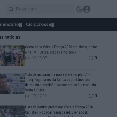
alendário
Ciclocrosse
▼
▼
as notícias
Como ver a Volta a França 2026 em direto, online
e na TV – Datas, etapas e horários
0
jun. 19, 15:07
“Isto definitivamente não estava no plano” —
Tadej Pogacar revela faísca espontânea por
detrás da demolição arrasadora na 1.a etapa da
Volta à Suiça
0
jun. 17, 17:59
Lista de partida preliminar Volta a França 2026 –
Ciclistas: Pogacar, Vingegaard, Evenepoel,