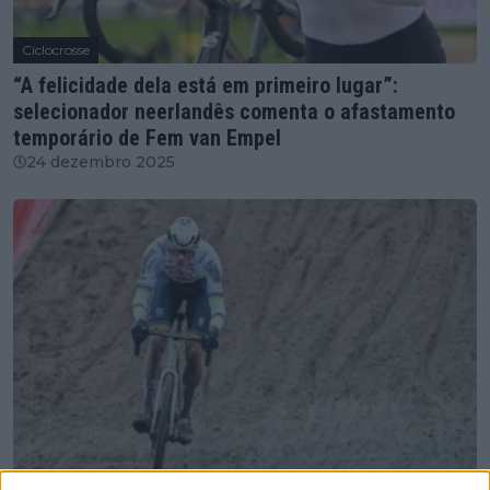
Ciclocrosse
“A felicidade dela está em primeiro lugar”:
selecionador neerlandês comenta o afastamento
temporário de Fem van Empel
24 dezembro 2025