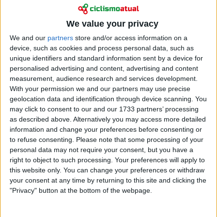
Ciclocrosse
“Regresso de Van der Poel deu-nos confiança”:
We value your privacy
selecionador dos Países Baixos vê grupo mais
We and our
partners
store and/or access information on a
entusiasmado após Namur
device, such as cookies and process personal data, such as
17 dezembro 2025
unique identifiers and standard information sent by a device for
personalised advertising and content, advertising and content
measurement, audience research and services development.
With your permission we and our partners may use precise
geolocation data and identification through device scanning. You
may click to consent to our and our 1733 partners’ processing
as described above. Alternatively you may access more detailed
information and change your preferences before consenting or
to refuse consenting.
Please note that some processing of your
personal data may not require your consent, but you have a
right to object to such processing. Your preferences will apply to
this website only. You can change your preferences or withdraw
your consent at any time by returning to this site and clicking the
"Privacy" button at the bottom of the webpage.
Ciclocrosse
Selecionador nacional neerlandês sobre Mathieu