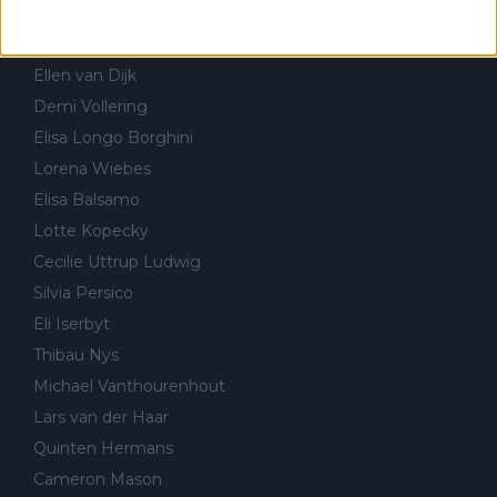
FEMININO & CICLOCROSSE
Annemiek van Vleuten
Ellen van Dijk
Demi Vollering
Elisa Longo Borghini
Lorena Wiebes
Elisa Balsamo
Lotte Kopecky
Cecilie Uttrup Ludwig
Silvia Persico
Eli Iserbyt
Thibau Nys
Michael Vanthourenhout
Lars van der Haar
Quinten Hermans
Cameron Mason