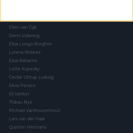
FEMININO & CICLOCROSSE
Annemiek van Vleuten
Ellen van Dijk
Demi Vollering
Elisa Longo Borghini
Lorena Wiebes
Elisa Balsamo
Lotte Kopecky
Cecilie Uttrup Ludwig
Silvia Persico
Eli Iserbyt
Thibau Nys
Michael Vanthourenhout
Lars van der Haar
Quinten Hermans