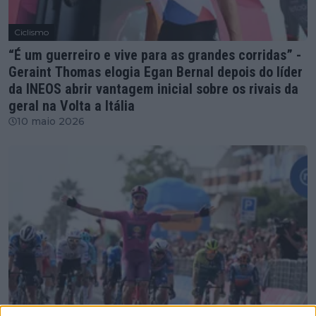
Ciclismo
“É um guerreiro e vive para as grandes corridas” -
Geraint Thomas elogia Egan Bernal depois do líder
da INEOS abrir vantagem inicial sobre os rivais da
geral na Volta a Itália
10 maio 2026