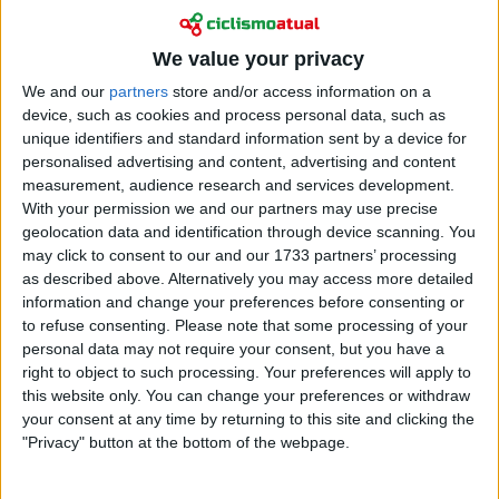
Ciclismo
We value your privacy
Jens Voigt vê “grande favorito” à primeira
camisola rosa na Volta a Itália 2026: “Candidato
We and our
partners
store and/or access information on a
device, such as cookies and process personal data, such as
principal à classificação por pontos e às vitórias
unique identifiers and standard information sent by a device for
nos sprints iniciais”
personalised advertising and content, advertising and content
07 maio 2026
measurement, audience research and services development.
With your permission we and our partners may use precise
geolocation data and identification through device scanning. You
may click to consent to our and our 1733 partners’ processing
as described above. Alternatively you may access more detailed
information and change your preferences before consenting or
to refuse consenting.
Please note that some processing of your
personal data may not require your consent, but you have a
right to object to such processing. Your preferences will apply to
this website only. You can change your preferences or withdraw
your consent at any time by returning to this site and clicking the
"Privacy" button at the bottom of the webpage.