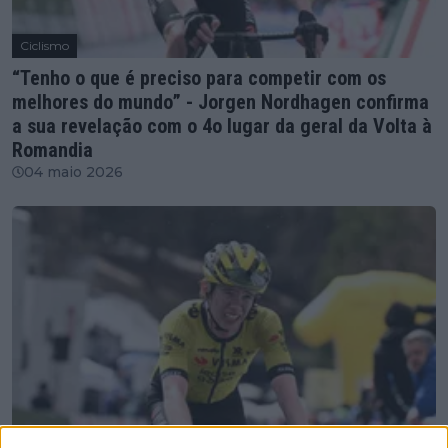
Ciclismo
“Tenho o que é preciso para competir com os
melhores do mundo” - Jorgen Nordhagen confirma
a sua revelação com o 4o lugar da geral da Volta à
Romandia
04 maio 2026