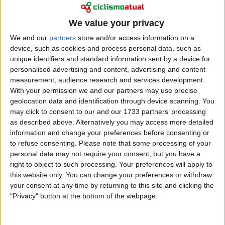
Ciclismo
We value your privacy
“Ainda há dois que estão um pouco mais fortes”:
We and our
partners
store and/or access information on a
Jorgen Nordhagen mira as maiores estrelas após
device, such as cookies and process personal data, such as
top 5 na Volta à Romandia
unique identifiers and standard information sent by a device for
03 maio 2026
personalised advertising and content, advertising and content
measurement, audience research and services development.
With your permission we and our partners may use precise
geolocation data and identification through device scanning. You
may click to consent to our and our 1733 partners’ processing
as described above. Alternatively you may access more detailed
information and change your preferences before consenting or
to refuse consenting.
Please note that some processing of your
personal data may not require your consent, but you have a
right to object to such processing. Your preferences will apply to
this website only. You can change your preferences or withdraw
your consent at any time by returning to this site and clicking the
"Privacy" button at the bottom of the webpage.
Ciclismo