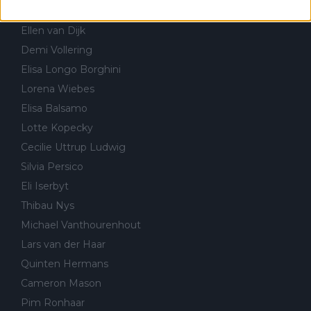
Annemiek van Vleuten
Ellen van Dijk
Demi Vollering
Elisa Longo Borghini
Lorena Wiebes
Elisa Balsamo
Lotte Kopecky
Cecilie Uttrup Ludwig
Silvia Persico
Eli Iserbyt
Thibau Nys
Michael Vanthourenhout
Lars van der Haar
Quinten Hermans
Cameron Mason
Pim Ronhaar