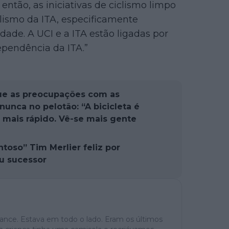
ntão, as iniciativas de ciclismo limpo
lismo da ITA, especificamente
dade. A UCI e a ITA estão ligadas por
ependência da ITA.”
ue as preocupações com as
unca no pelotão: “A bicicleta é
 mais rápido. Vê-se mais gente
ntoso” Tim Merlier feliz por
eu sucessor
ance. Estava em todo o lado. Eram os últimos