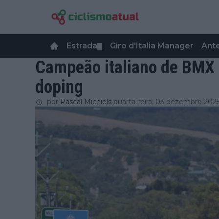
Estrada
Giro d'Italia Manager
Ant
▼
Campeão italiano de BMX
doping
por
Pascal Michiels
quarta-feira, 03 dezembro 202