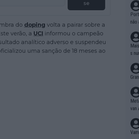
se
Port
não 
sombra do
doping
volta a pairar sobre a
e nã
ste verão, a
UCI
informou o campeão
ente
esultado analítico adverso e suspendeu
to é
Mais
 oficializou uma sanção de 18 meses ao
da!
s nu
Gran
Meta
van 
Vamo