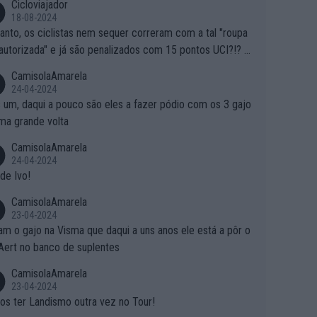
Cicloviajador
18-08-2024
anto, os ciclistas nem sequer correram com a tal "roupa
autorizada" e já são penalizados com 15 pontos UCI?!? S
o autorizam a roupa e querem aplicar uma multa, ainda se
CamisolaAmarela
nde... Mas penalizar os atletas retirando-lhes pontos??? Is
24-04-2024
 roubar na secretaria o que os atletas conquistam na estra
 um, daqui a pouco são eles a fazer pódio com os 3 gajo
ma grande volta
CamisolaAmarela
24-04-2024
de Ivo!
CamisolaAmarela
23-04-2024
m o gajo na Visma que daqui a uns anos ele está a pôr o
Aert no banco de suplentes
CamisolaAmarela
23-04-2024
s ter Landismo outra vez no Tour!