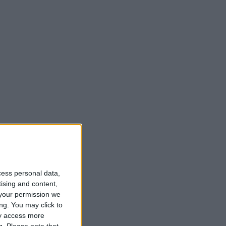
cess personal data,
tising and content,
your permission we
ng. You may click to
ay access more
g.
Please note that