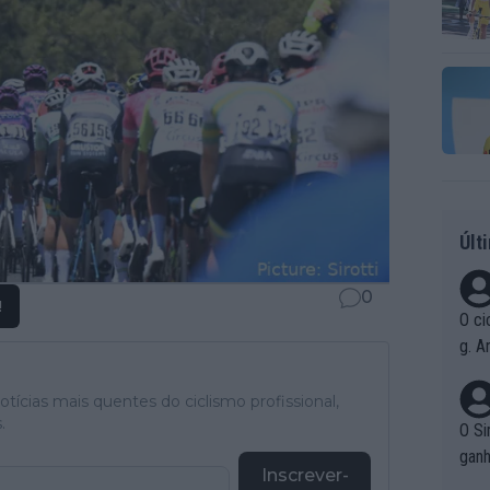
Últ
0
!
O ci
g. A
r qu
pad
tícias mais quentes do ciclismo profissional,
.
O Si
ganh
Inscrever-