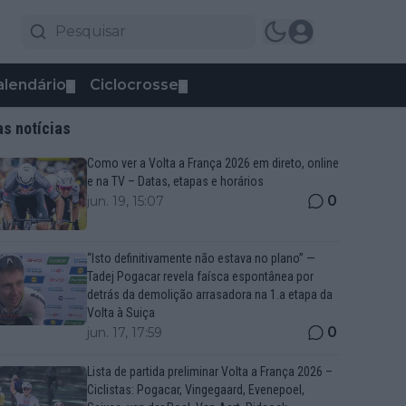
alendário
Ciclocrosse
▼
▼
as notícias
Como ver a Volta a França 2026 em direto, online
e na TV – Datas, etapas e horários
0
jun. 19, 15:07
“Isto definitivamente não estava no plano” —
Tadej Pogacar revela faísca espontânea por
detrás da demolição arrasadora na 1.a etapa da
Volta à Suiça
0
jun. 17, 17:59
Lista de partida preliminar Volta a França 2026 –
Ciclistas: Pogacar, Vingegaard, Evenepoel,