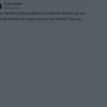
Cicloviajador
13-02-2024
ez Van Aert tenha acabado a corrida sem desistir não pel
titude honrada de acabar a prova sem desistir" mas por ou
 possíveis motivos (só ele sabe o real motivo, mas não de
 de ser hipóteses com lógica): 1) A decisão de levar a co
a até ao fim pode ter sido a decisão de "já que estou aqui
o vou poder lutar por uma boa classificação, vou aproveit
ara treinar"... Lembra-me o que Nelson Piquet fez no GP d
rtugal de 1985... sem hipóteses de lutar pelos pontos na
ida devido a problemas com o carro, passou o resto da c
da a experimentar soluções no carro, como se faz nas ses
 de treino privadas... aproveitando para testá-las em ambi
 real de corrida. 2) Se algum patrocinador (Red Bull, por e
lo) lhe pagar em função do número de etapas que termi
 por exemplo, será um bom motivo para terminar, seja em
ugar for...