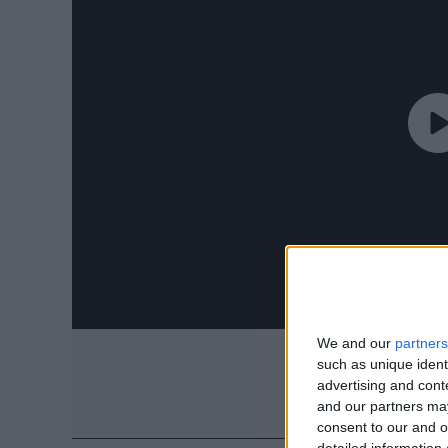
We and our
partners
such as unique ident
advertising and con
and our partners may
consent to our and o
detailed information