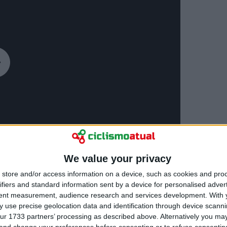
We value your privacy
store and/or access information on a device, such as cookies and pro
ifiers and standard information sent by a device for personalised adver
tent measurement, audience research and services development.
With 
 use precise geolocation data and identification through device scanni
ur 1733 partners’ processing as described above. Alternatively you m
 and change your preferences before consenting or to refuse consentin