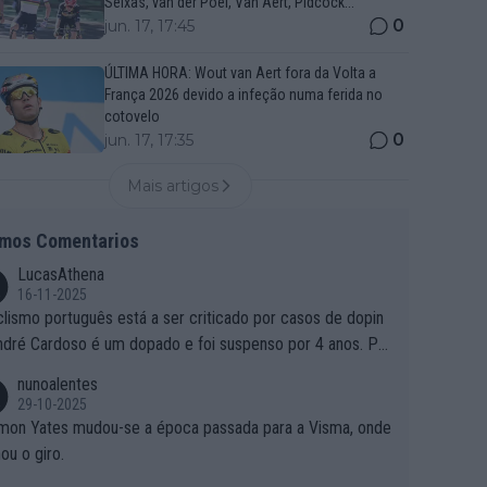
Seixas, van der Poel, Van Aert, Pidcock...
0
jun. 17, 17:45
ÚLTIMA HORA: Wout van Aert fora da Volta a
França 2026 devido a infeção numa ferida no
cotovelo
0
jun. 17, 17:35
Mais artigos
imos Comentarios
LucasAthena
16-11-2025
clismo português está a ser criticado por casos de dopin
ndré Cardoso é um dopado e foi suspenso por 4 anos. Po
e é que um patrocinador permite a contratação de um do
nunoalentes
o?
29-10-2025
mon Yates mudou-se a época passada para a Visma, onde
ou o giro.