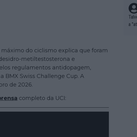
Talv
a "a
tros
ixam
rrid
o máximo do ciclismo explica que foram
e nã
desidro-metiltestosterona e
ar p
 pelos regulamentos antidopagem,
e Po
na BMX Swiss Challenge Cup. A
corr
orri
bro de 2026.
sões
prensa
completo da UCI:
ente
xemp
nar,
que l