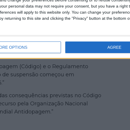
our personal data may not require your consent, but you have a right t
ia que o ciclista italiano Martti
ferences will apply to this website only. You can change your preferen
y returning to this site and clicking the "Privacy" button at the bottom
nsão de 18 meses na sequência de uma
esença do metabolito de
em como de metabolitos de estanozolol
durante a BMX Swiss Challenge Cup em
ORE OPTIONS
AGREE
opagem (Código) e o Regulamento
do de suspensão começou em
.”
 das consequências previstas no Código
 recurso pela Organização Nacional
undial Antidopagem.”