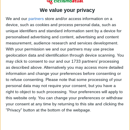
Ciclismo
Kaden Groves ruma à Tudor - Alpecin perde um dos
We value your privacy
seus líderes e Mathieu van der Poel está cada mais
We and our
partners
store and/or access information on a
vez mais desapoiado
device, such as cookies and process personal data, such as
03 junho 2026
unique identifiers and standard information sent by a device for
personalised advertising and content, advertising and content
measurement, audience research and services development.
With your permission we and our partners may use precise
geolocation data and identification through device scanning. You
may click to consent to our and our 1733 partners’ processing
as described above. Alternatively you may access more detailed
information and change your preferences before consenting or
to refuse consenting.
Please note that some processing of your
personal data may not require your consent, but you have a
right to object to such processing. Your preferences will apply to
this website only. You can change your preferences or withdraw
your consent at any time by returning to this site and clicking the
"Privacy" button at the bottom of the webpage.
Ciclismo
“De repente, surgiu um corredor por trás” - UAE e