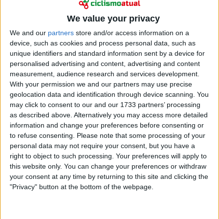
Ciclismo
Classificação geral da Volta a Espanha 2025 15ª
We value your privacy
etapa: Vingegaard continua de vermelho, Almeida
We and our
partners
store and/or access information on a
2º, Lecerf entra no Top 10 através da fuga
device, such as cookies and process personal data, such as
07 setembro 2025
unique identifiers and standard information sent by a device for
personalised advertising and content, advertising and content
measurement, audience research and services development.
With your permission we and our partners may use precise
geolocation data and identification through device scanning. You
may click to consent to our and our 1733 partners’ processing
as described above. Alternatively you may access more detailed
information and change your preferences before consenting or
to refuse consenting.
Please note that some processing of your
personal data may not require your consent, but you have a
right to object to such processing. Your preferences will apply to
this website only. You can change your preferences or withdraw
your consent at any time by returning to this site and clicking the
"Privacy" button at the bottom of the webpage.
Ciclismo
Soudal - Quick-Step leva "oito" repleto de