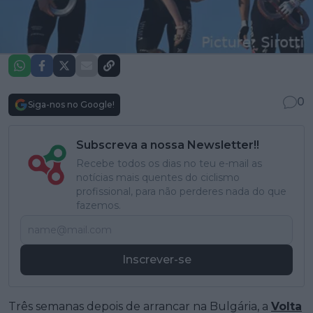
0
Siga-nos no Google!
Subscreva a nossa Newsletter!!
Recebe todos os dias no teu e-mail as
notícias mais quentes do ciclismo
profissional, para não perderes nada do que
fazemos.
Inscrever-se
Três semanas depois de arrancar na Bulgária, a
Volta