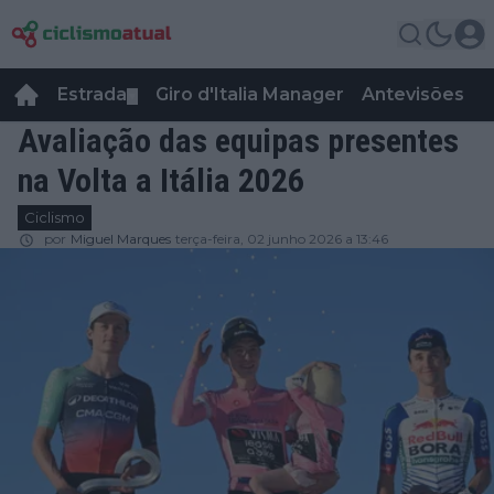
Estrada
Giro d'Italia Manager
Antevisões
R
▼
Avaliação das equipas presentes
na Volta a Itália 2026
Ciclismo
por
Miguel Marques
terça-feira, 02 junho 2026 a 13:46