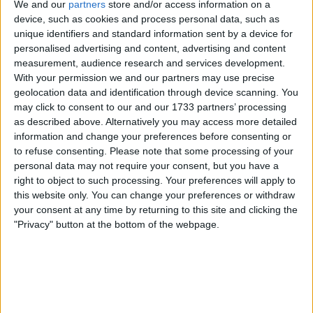
Jensen Plowright assumiu o papel de sprinter
We and our
partners
store and/or access information on a
principal, conseguindo um 4º e um 6º lugares,
device, such as cookies and process personal data, such as
unique identifiers and standard information sent by a device for
resultados encorajadores para o australiano. Busatto
personalised advertising and content, advertising and content
entregou mais 2 top 10, Jonas Geens foi muito ativo
measurement, audience research and services development.
nas fugas, mas não teve sucesso. Vergalitto, Bayer e
With your permission we and our partners may use precise
Planckaert mal se viram, já Price-Pejtersen só
geolocation data and identification through device scanning. You
apareceu no dia do contrarrelógio, onde foi 7º
may click to consent to our and our 1733 partners’ processing
as described above. Alternatively you may access more detailed
Bahrain - Victorious - 17
information and change your preferences before consenting or
to refuse consenting.
Please note that some processing of your
personal data may not require your consent, but you have a
right to object to such processing. Your preferences will apply to
this website only. You can change your preferences or withdraw
your consent at any time by returning to this site and clicking the
"Privacy" button at the bottom of the webpage.