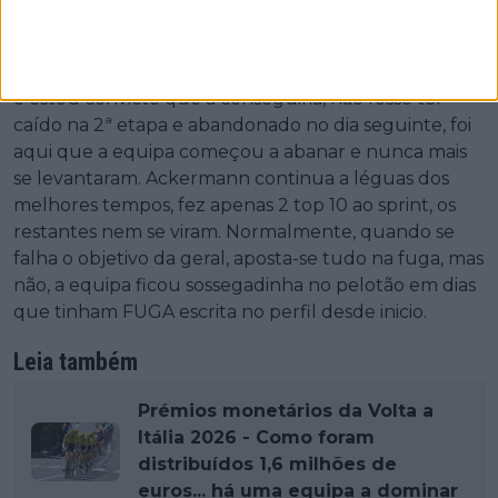
não existir outro líder? Os novos métodos de treino
não são eficazes? Alguma coisa se passa.
Andrea Vendrame era a grande esperança de vitória
e estou convicto que a conseguiria, não fosse ter
caído na 2ª etapa e abandonado no dia seguinte, foi
aqui que a equipa começou a abanar e nunca mais
se levantaram. Ackermann continua a léguas dos
melhores tempos, fez apenas 2 top 10 ao sprint, os
restantes nem se viram. Normalmente, quando se
falha o objetivo da geral, aposta-se tudo na fuga, mas
não, a equipa ficou sossegadinha no pelotão em dias
que tinham FUGA escrita no perfil desde inicio.
Leia também
Prémios monetários da Volta a
Itália 2026 - Como foram
distribuídos 1,6 milhões de
euros... há uma equipa a dominar