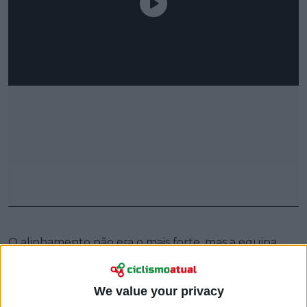
O alinhamento não era o mais forte, mas a equipa
belga falhou os seus objetivos. Kaden Groves era a
grande esperança para os sprints, mas abandonou
We value your privacy
sem sequer fazer um top 10 nas chegadas rápidas.