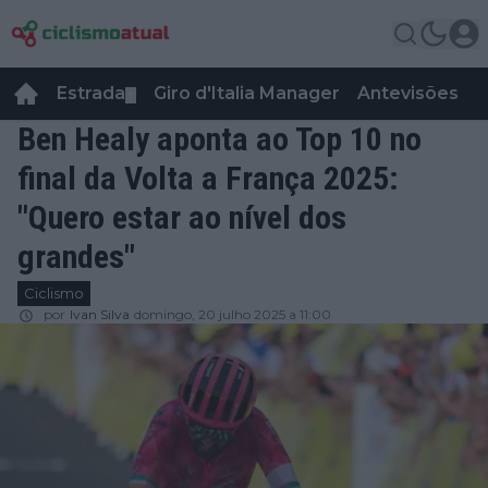
Estrada
Giro d'Italia Manager
Antevisões
R
▼
Ben Healy aponta ao Top 10 no
final da Volta a França 2025:
"Quero estar ao nível dos
grandes"
Ciclismo
por
Ivan Silva
domingo, 20 julho 2025 a 11:00