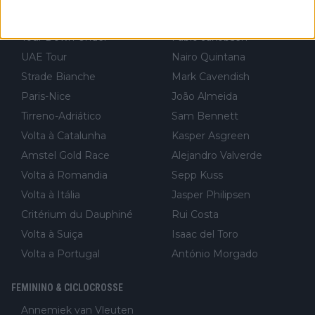
Volta à Lombardia
Jai Hindley
Tour Down Under
Fabio Jakobsen
UAE Tour
Nairo Quintana
Strade Bianche
Mark Cavendish
Paris-Nice
João Almeida
Tirreno-Adriático
Sam Bennett
Volta à Catalunha
Kasper Asgreen
Amstel Gold Race
Alejandro Valverde
Volta à Romandia
Sepp Kuss
Volta à Itália
Jasper Philipsen
Critérium du Dauphiné
Rui Costa
Volta à Suiça
Isaac del Toro
Volta a Portugal
António Morgado
FEMININO & CICLOCROSSE
Annemiek van Vleuten