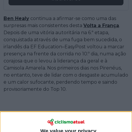
Ben Healy
continua a afirmar-se como uma das
surpresas mais consistentes desta
Volta a França
.
Depois de uma vitória autoritária na 6.ª etapa,
conquistada através de uma fuga bem sucedida, o
irlandês da EF Education–EasyPost voltou a marcar
presença na frente da corrida no 10.º dia, numa ação
corajosa que o levou à liderança da geral e à
Camisola Amarela. Nos primeiros dias nos Pirenéus,
no entanto, teve de lidar com o desgaste acumulado
e um calor sufocante, perdendo tempo e saindo
provisoriamente do Top 10.
We value your privacy