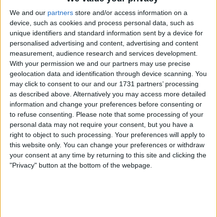
We and our
partners
store and/or access information on a
device, such as cookies and process personal data, such as
unique identifiers and standard information sent by a device for
personalised advertising and content, advertising and content
measurement, audience research and services development.
With your permission we and our partners may use precise
geolocation data and identification through device scanning. You
may click to consent to our and our 1731 partners’ processing
as described above. Alternatively you may access more detailed
information and change your preferences before consenting or
to refuse consenting.
Please note that some processing of your
personal data may not require your consent, but you have a
Na 14.ª etapa, voltou ao ataque com a intenção de se
right to object to such processing. Your preferences will apply to
inserir na fuga do dia, mas acabou por não ter pernas
this website only. You can change your preferences or withdraw
suficientes para acompanhar o ritmo imposto no Col
your consent at any time by returning to this site and clicking the
"Privacy" button at the bottom of the webpage.
du Tourmalet. "Hoje tentei entrar na fuga e gastei
muita energia a fazê-lo, mas percebi rapidamente
que não tinha pernas para o dia todo, especialmente
com a Emirates a controlar atrás. Por isso, decidi
recuar e ver o que conseguia fazer no final",