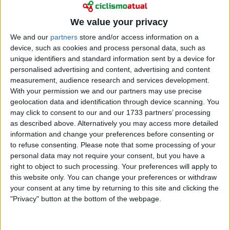
We value your privacy
We and our
partners
store and/or access information on a
device, such as cookies and process personal data, such as
unique identifiers and standard information sent by a device for
personalised advertising and content, advertising and content
measurement, audience research and services development.
With your permission we and our partners may use precise
geolocation data and identification through device scanning. You
may click to consent to our and our 1733 partners’ processing
as described above. Alternatively you may access more detailed
information and change your preferences before consenting or
Quando questionado antes da
Volta à Polónia
,
to refuse consenting.
Please note that some processing of your
Froome negou saber mais do que já foi partilhado
personal data may not require your consent, but you have a
publicamente. "Só vi o que saiu nos media, só sei
right to object to such processing. Your preferences will apply to
tanto como vocês", afirmou.
this website only. You can change your preferences or withdraw
your consent at any time by returning to this site and clicking the
Froome também negou que tenha removido
"Privacy" button at the bottom of the webpage.
qualquer imagem sua com David Rozman das suas
contas nas redes sociais após a divulgação da história: