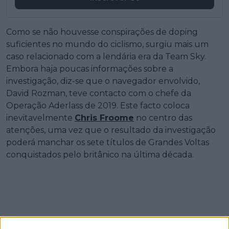
Como se não houvesse conspirações de doping
suficientes no mundo do ciclismo, surgiu mais um
caso relacionado com a lendária era da Team Sky.
Embora haja poucas informações sobre a
investigação, diz-se que o navegador envolvido,
David Rozman, teve contacto com o chefe da
Operação Aderlass de 2019. Este facto coloca
inevitavelmente
Chris Froome
no centro das
atenções, uma vez que o resultado da investigação
poderá manchar os sete títulos de Grandes Voltas
conquistados pelo britânico na última década.