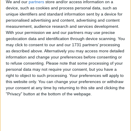
We and our
partners
store and/or access information on a
device, such as cookies and process personal data, such as
unique identifiers and standard information sent by a device for
personalised advertising and content, advertising and content
measurement, audience research and services development.
With your permission we and our partners may use precise
geolocation data and identification through device scanning. You
may click to consent to our and our 1731 partners’ processing
as described above. Alternatively you may access more detailed
information and change your preferences before consenting or
“Ele tem contrato até final de 2028, mas é verdade
to refuse consenting.
Please note that some processing of your
que com o Giro as coisas mudaram muito. A equipa
personal data may not require your consent, but you have a
está muito contente e querem fazer um contrato de
right to object to such processing. Your preferences will apply to
mais longo prazo com ele. Neste inverno três equipas
this website only. You can change your preferences or withdraw
do WorldTour perguntaram por ele, mas o Afonso
your consent at any time by returning to this site and clicking the
sabia onde queria continuar. Reunimos em
"Privacy" button at the bottom of the webpage.
dezembro e em janeiro e o Afonso sempre deixou
claro que queria continuar na Bahrain porque foi
quem apostou nele quando estava em Portugal".
Apesar de estar vinculado por vários anos à equipa