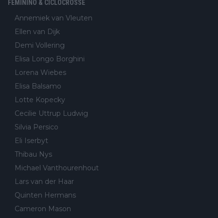
FEMININO & CICLOCROSSE
Annemiek van Vleuten
Ellen van Dijk
Demi Vollering
Elisa Longo Borghini
Lorena Wiebes
Elisa Balsamo
Lotte Kopecky
Cecilie Uttrup Ludwig
Silvia Persico
Eli Iserbyt
Thibau Nys
Michael Vanthourenhout
Lars van der Haar
Quinten Hermans
Cameron Mason