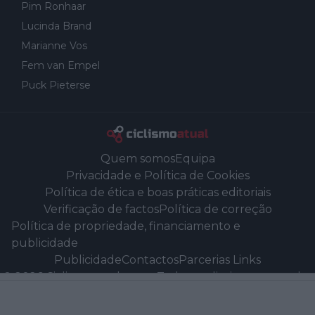
Pim Ronhaar
Lucinda Brand
Marianne Vos
Fem van Empel
Puck Pieterse
Quem somos
Equipa
Privacidade e Política de Cookies
Política de ética e boas práticas editoriais
Verificação de factos
Política de correção
Política de propriedade, financiamento e
publicidade
Publicidade
Contactos
Parcerias Links
©
2026
Ciclismoatual.com
-
Todos os direitos reservados
Powered by Newsifier