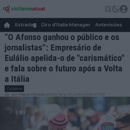
Estrada
Giro d'Italia Manager
Antevisões
R
▼
”O Afonso ganhou o público e os
jornalistas”: Empresário de
Eulálio apelida-o de "carismático"
e fala sobre o futuro após a Volta
a Itália
Ciclismo
por
Miguel Marques
quinta-feira, 04 junho 2026 a 11:00