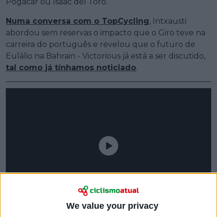
Pogacar ou Isaac del Toro.
Numa conversa com o TopCycling
, Intxausti
abordou sem reservas o impacto que o Giro teve na
carreira do português e revelou que o futuro de
Eulálio na Bahrain - Victorious já está a ser discutido,
tal como já tínhamos noticiado
.
We value your privacy