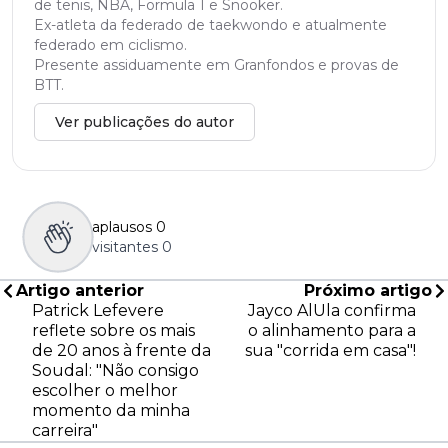
de tenis, NBA, Formula 1 e Snooker.
Ex-atleta da federado de taekwondo e atualmente
federado em ciclismo.
Presente assiduamente em Granfondos e provas de
BTT.
Ver publicações do autor
aplausos
0
visitantes
0
Artigo anterior
Próximo artigo
Patrick Lefevere
Jayco AlUla confirma
reflete sobre os mais
o alinhamento para a
de 20 anos à frente da
sua "corrida em casa"!
Soudal: "Não consigo
escolher o melhor
momento da minha
carreira"