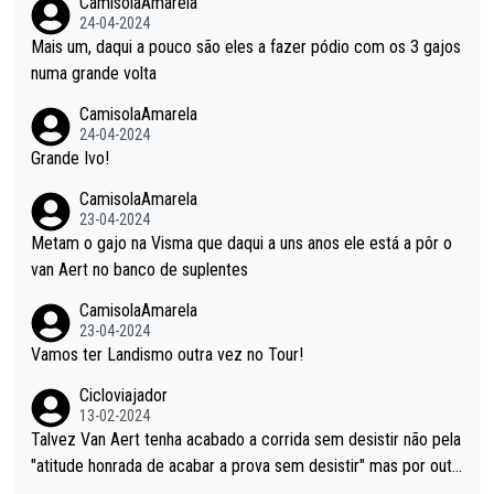
CamisolaAmarela
tende... Mas penalizar os atletas retirando-lhes pontos??? Isto
24-04-2024
é roubar na secretaria o que os atletas conquistam na estrada!
Mais um, daqui a pouco são eles a fazer pódio com os 3 gajos
numa grande volta
CamisolaAmarela
24-04-2024
Grande Ivo!
CamisolaAmarela
23-04-2024
Metam o gajo na Visma que daqui a uns anos ele está a pôr o
van Aert no banco de suplentes
CamisolaAmarela
23-04-2024
Vamos ter Landismo outra vez no Tour!
Cicloviajador
13-02-2024
Talvez Van Aert tenha acabado a corrida sem desistir não pela
"atitude honrada de acabar a prova sem desistir" mas por outr
os possíveis motivos (só ele sabe o real motivo, mas não deix