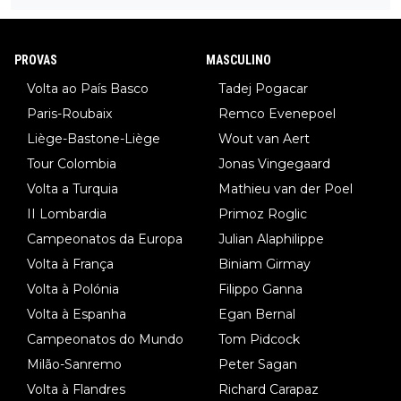
am de ser hipóteses com lógica): 1) A decisão de levar a corri
da até ao fim pode ter sido a decisão de "já que estou aqui e n
PROVAS
MASCULINO
ão vou poder lutar por uma boa classificação, vou aproveitar p
ara treinar"... Lembra-me o que Nelson Piquet fez no GP de P
Volta ao País Basco
Tadej Pogacar
ortugal de 1985... sem hipóteses de lutar pelos pontos na corri
Paris-Roubaix
Remco Evenepoel
da devido a problemas com o carro, passou o resto da corrida
Liège-Bastone-Liège
Wout van Aert
a experimentar soluções no carro, como se faz nas sessões d
Tour Colombia
Jonas Vingegaard
e treino privadas... aproveitando para testá-las em ambiente re
Volta a Turquia
Mathieu van der Poel
al de corrida. 2) Se algum patrocinador (Red Bull, por exempl
o) lhe pagar em função do número de etapas que terminar, por
II Lombardia
Primoz Roglic
exemplo, será um bom motivo para terminar, seja em que luga
Campeonatos da Europa
Julian Alaphilippe
r for...
Volta à França
Biniam Girmay
Volta à Polónia
Filippo Ganna
Volta à Espanha
Egan Bernal
Campeonatos do Mundo
Tom Pidcock
Milão-Sanremo
Peter Sagan
Volta à Flandres
Richard Carapaz