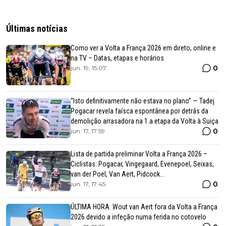
Últimas notícias
Como ver a Volta a França 2026 em direto, online e
na TV – Datas, etapas e horários
0
jun. 19, 15:07
“Isto definitivamente não estava no plano” — Tadej
Pogacar revela faísca espontânea por detrás da
demolição arrasadora na 1.a etapa da Volta à Suiça
0
jun. 17, 17:59
Lista de partida preliminar Volta a França 2026 –
Ciclistas: Pogacar, Vingegaard, Evenepoel, Seixas,
van der Poel, Van Aert, Pidcock...
0
jun. 17, 17:45
ÚLTIMA HORA: Wout van Aert fora da Volta a França
2026 devido a infeção numa ferida no cotovelo