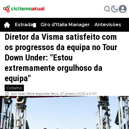
Estrada
Giro d'Italia Manager
Antevisões
R
▼
Diretor da Visma satisfeito com
os progressos da equipa no Tour
Down Under: "Estou
extremamente orgulhoso da
equipa"
Ciclismo
por
Ivan Silva
segunda-feira, 27 janeiro 2025 a 5:00