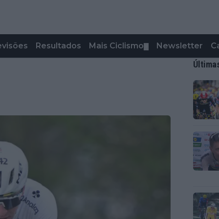
evisões
Resultados
Mais Ciclismo
Newsletter
C
▼
Última