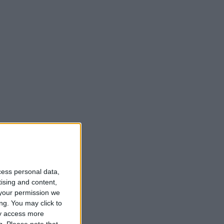
cess personal data,
tising and content,
your permission we
ng. You may click to
ay access more
g.
Please note that