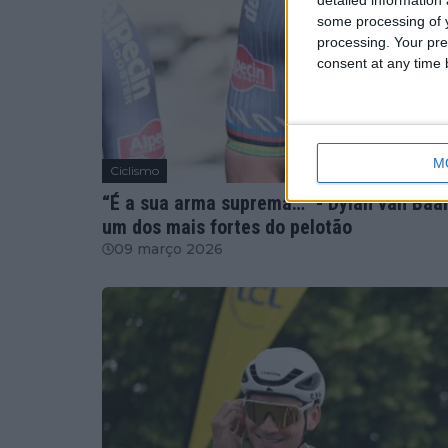
some processing of y
processing. Your pre
consent at any time b
M
Ciclismo
“É a sua arma suprema…” - Dylan van Baar
um dos mais fortes do pelotão
09 março 2026