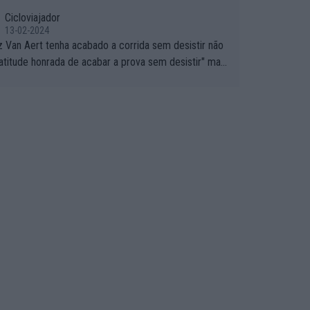
Cicloviajador
13-02-2024
z Van Aert tenha acabado a corrida sem desistir não
"atitude honrada de acabar a prova sem desistir" mas
utros possíveis motivos (só ele sabe o real motivo, m
o deixam de ser hipóteses com lógica): 1) A decisão
ar a corrida até ao fim pode ter sido a decisão de "j
 estou aqui e não vou poder lutar por uma boa classifi
, vou aproveitar para treinar"... Lembra-me o que Nel
iquet fez no GP de Portugal de 1985... sem hipótese
lutar pelos pontos na corrida devido a problemas co
arro, passou o resto da corrida a experimentar soluç
o carro, como se faz nas sessões de treino privada
aproveitando para testá-las em ambiente real de corrid
 Se algum patrocinador (Red Bull, por exemplo) lhe pa
m função do número de etapas que terminar, por exe
 será um bom motivo para terminar, seja em que luga