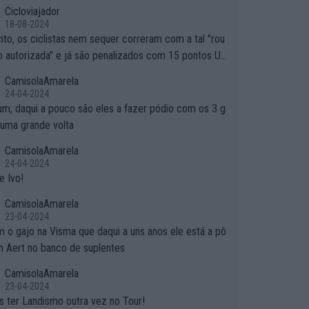
Cicloviajador
18-08-2024
nto, os ciclistas nem sequer correram com a tal "rou
o autorizada" e já são penalizados com 15 pontos UC
Se não autorizam a roupa e querem aplicar uma multa,
CamisolaAmarela
se entende... Mas penalizar os atletas retirando-lhes
24-04-2024
s??? Isto é roubar na secretaria o que os atletas con
um, daqui a pouco são eles a fazer pódio com os 3 g
am na estrada!
numa grande volta
CamisolaAmarela
24-04-2024
e Ivo!
CamisolaAmarela
23-04-2024
 o gajo na Visma que daqui a uns anos ele está a pô
an Aert no banco de suplentes
CamisolaAmarela
23-04-2024
 ter Landismo outra vez no Tour!