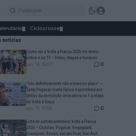
alendário
Ciclocrosse
▼
▼
s notícias
Como ver a Volta a França 2026 em direto,
online e na TV – Datas, etapas e horários
0
jun. 19, 15:07
“Isto definitivamente não estava no plano” —
Tadej Pogacar revela faísca espontânea por
detrás da demolição arrasadora na 1.a etapa
da Volta à Suiça
0
jun. 17, 17:59
Lista de partida preliminar Volta a França
2026 – Ciclistas: Pogacar, Vingegaard,
Evenepoel, Seixas, van der Poel, Van Aert,