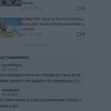
Pidcock...
0
jun. 17, 17:45
ÚLTIMA HORA: Wout van Aert fora da Volta a
França 2026 devido a infeção numa ferida no
cotovelo
0
jun. 17, 17:35
Mais artigos
mos Comentarios
LucasAthena
16-11-2025
lismo português está a ser criticado por casos de do
 André Cardoso é um dopado e foi suspenso por 4 an
or que é que um patrocinador permite a contratação
nunoalentes
m dopado?
29-10-2025
on Yates mudou-se a época passada para a Visma, o
anhou o giro.