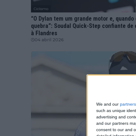
Ciclismo
“O Dylan tem um grande motor e, quando 
quebra”: Soudal Quick-Step confiante de q
à Flandres
04 abril 2026
We and our
partners
such as unique ident
advertising and con
and our partners may
consent to our and o
detailed information