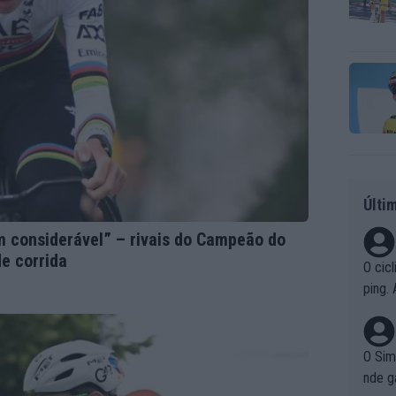
Últi
 considerável” – rivais do Campeão do
e corrida
O cic
ping.
os. P
de u
O Sim
nde g