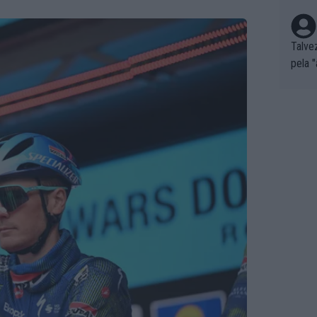
Talve
pela 
por o
as nã
de lev
á que
cação
son P
s de 
m o c
ões n
s... 
a. 2)
gar e
mplo,
r for...