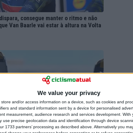
dispara, consegue manter o ritmo e não
ue Van Baarle vai estar à altura na Volta
We value your privacy
store and/or access information on a device, such as cookies and pro
ifiers and standard information sent by a device for personalised adver
tent measurement, audience research and services development.
With 
 use precise geolocation data and identification through device scanni
ur 1733 partners’ processing as described above. Alternatively you m
 and change your preferences before consenting or to refuse consentin