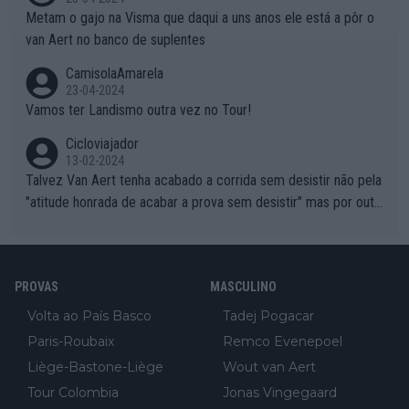
Metam o gajo na Visma que daqui a uns anos ele está a pôr o
van Aert no banco de suplentes
CamisolaAmarela
23-04-2024
Vamos ter Landismo outra vez no Tour!
Cicloviajador
13-02-2024
Talvez Van Aert tenha acabado a corrida sem desistir não pela
"atitude honrada de acabar a prova sem desistir" mas por outr
os possíveis motivos (só ele sabe o real motivo, mas não deix
am de ser hipóteses com lógica): 1) A decisão de levar a corri
da até ao fim pode ter sido a decisão de "já que estou aqui e n
PROVAS
MASCULINO
ão vou poder lutar por uma boa classificação, vou aproveitar p
ara treinar"... Lembra-me o que Nelson Piquet fez no GP de P
Volta ao País Basco
Tadej Pogacar
ortugal de 1985... sem hipóteses de lutar pelos pontos na corri
Paris-Roubaix
Remco Evenepoel
da devido a problemas com o carro, passou o resto da corrida
Liège-Bastone-Liège
Wout van Aert
a experimentar soluções no carro, como se faz nas sessões d
Tour Colombia
Jonas Vingegaard
e treino privadas... aproveitando para testá-las em ambiente re