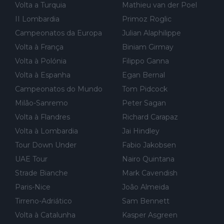
Volta a Turquia
Mathieu van der Poel
al de corrida. 2) Se algum patrocinador (Red Bull, por exempl
o) lhe pagar em função do número de etapas que terminar, por
II Lombardia
Primoz Roglic
exemplo, será um bom motivo para terminar, seja em que luga
Campeonatos da Europa
Julian Alaphilippe
r for...
Volta à França
Biniam Girmay
Volta à Polónia
Filippo Ganna
Volta à Espanha
Egan Bernal
Campeonatos do Mundo
Tom Pidcock
Milão-Sanremo
Peter Sagan
Volta à Flandres
Richard Carapaz
Volta à Lombardia
Jai Hindley
Tour Down Under
Fabio Jakobsen
UAE Tour
Nairo Quintana
Strade Bianche
Mark Cavendish
Paris-Nice
João Almeida
Tirreno-Adriático
Sam Bennett
Volta à Catalunha
Kasper Asgreen