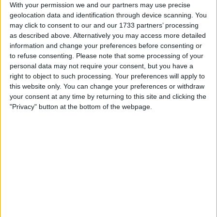
With your permission we and our partners may use precise
geolocation data and identification through device scanning. You
may click to consent to our and our 1733 partners’ processing
as described above. Alternatively you may access more detailed
information and change your preferences before consenting or
Os escapados nunca chegaram, porém, a consolidar
to refuse consenting.
Please note that some processing of your
personal data may not require your consent, but you have a
uma vantagem esmagadora. A diferença estabilizou
right to object to such processing. Your preferences will apply to
nos seis minutos, encolhendo gradualmente à
this website only. You can change your preferences or withdraw
aproximação da serra. Em Roccaraso, Jonathan Milan
your consent at any time by returning to this site and clicking the
concluiu o seu trabalho ao somar os pontos máximos
"Privacy" button at the bottom of the webpage.
no sprint intermédio antes de ceder, reforçando a
ambição pela camisola ciclamino.
Atrás, o ritmo subiu de forma constante graças ao
trabalho de Tim Rex e Timo Kielich, que puxaram
pelo pelotão para a Team Visma | Lease a Bike. A
missão era clara: entregar Jonas Vingegaard ao sopé
do Blockhaus na posição ideal.