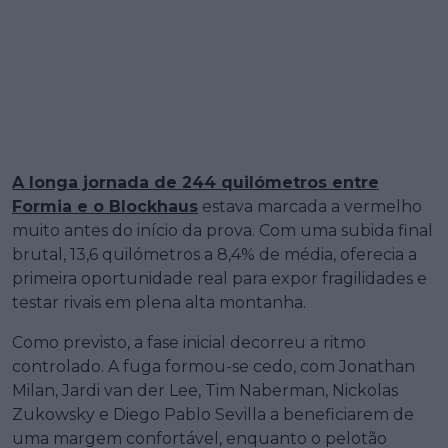
A longa jornada de 244 quilómetros entre
Formia e o Blockhaus
estava marcada a vermelho
muito antes do início da prova. Com uma subida final
brutal, 13,6 quilómetros a 8,4% de média, oferecia a
primeira oportunidade real para expor fragilidades e
testar rivais em plena alta montanha.
Como previsto, a fase inicial decorreu a ritmo
controlado. A fuga formou-se cedo, com Jonathan
Milan, Jardi van der Lee, Tim Naberman, Nickolas
Zukowsky e Diego Pablo Sevilla a beneficiarem de
uma margem confortável, enquanto o pelotão