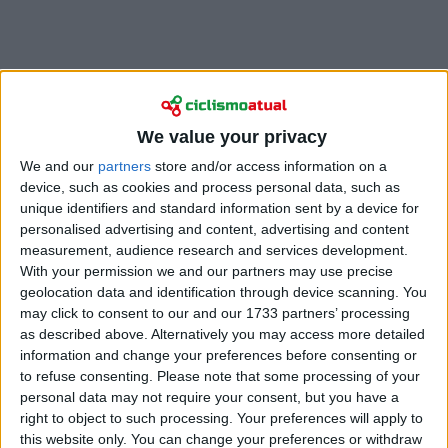
We value your privacy
We and our
partners
store and/or access information on a
device, such as cookies and process personal data, such as
unique identifiers and standard information sent by a device for
Em conversa com o Wielerflits antes da corrida
personalised advertising and content, advertising and content
masculina no Ruanda, na semana passada, o
measurement, audience research and services development.
selecionador nacional dos Países Baixos, Koos
With your permission we and our partners may use precise
Moerenhout, admitiu que a sua atenção estava
geolocation data and identification through device scanning. You
dividida entre o Mundial e os próximos
may click to consent to our and our 1733 partners’ processing
contrarrelógios europeus.
as described above. Alternatively you may access more detailed
information and change your preferences before consenting or
“É muito estranho”, disse. “Tenho estado a preparar
to refuse consenting.
Please note that some processing of your
os ciclistas para o contrarrelógio esta semana. Se
personal data may not require your consent, but you have a
right to object to such processing. Your preferences will apply to
tudo chegar a tempo e sem atrasos, terei apenas um
this website only. You can change your preferences or withdraw
dia em França antes da prova. E o dia de um