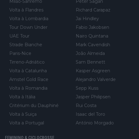
Milão-Sanremo
Peter Sagan
Volta à Flandres
Richard Carapaz
Volta à Lombardia
Jai Hindley
Tour Down Under
Fabio Jakobsen
UAE Tour
Nairo Quintana
Strade Bianche
Mark Cavendish
Paris-Nice
João Almeida
Tirreno-Adriático
Sam Bennett
Volta à Catalunha
Kasper Asgreen
Amstel Gold Race
Alejandro Valverde
Volta à Romandia
Sepp Kuss
Volta à Itália
Jasper Philipsen
Critérium du Dauphiné
Rui Costa
Volta à Suiça
Isaac del Toro
Volta a Portugal
António Morgado
FEMININO & CICLOCROSSE