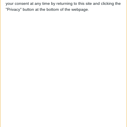
your consent at any time by returning to this site and clicking the
contrarrelógio é sempre desafiante em termos de
"Privacy" button at the bottom of the webpage.
organização e pessoal”.