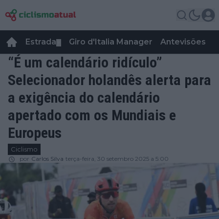
Estrada
Giro d'Italia Manager
Antevisões
R
▼
“É um calendário ridículo”
Selecionador holandês alerta para
a exigência do calendário
apertado com os Mundiais e
Europeus
Ciclismo
por
Carlos Silva
terça-feira, 30 setembro 2025 a 5:00