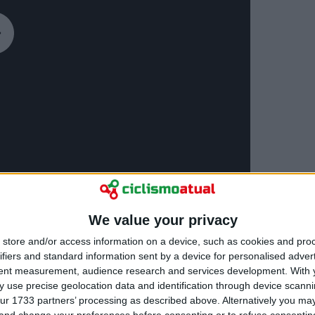
We value your privacy
store and/or access information on a device, such as cookies and pro
ifiers and standard information sent by a device for personalised adver
tent measurement, audience research and services development.
With 
 use precise geolocation data and identification through device scanni
 Team para a Volta a
ur 1733 partners’ processing as described above. Alternatively you m
 and change your preferences before consenting or to refuse consentin