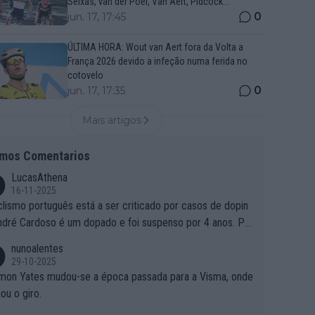
Seixas, van der Poel, Van Aert, Pidcock...
0
jun. 17, 17:45
ÚLTIMA HORA: Wout van Aert fora da Volta a
França 2026 devido a infeção numa ferida no
cotovelo
0
jun. 17, 17:35
Mais artigos
imos Comentarios
LucasAthena
16-11-2025
clismo português está a ser criticado por casos de dopin
ndré Cardoso é um dopado e foi suspenso por 4 anos. Po
e é que um patrocinador permite a contratação de um do
nunoalentes
o?
29-10-2025
mon Yates mudou-se a época passada para a Visma, onde
ou o giro.