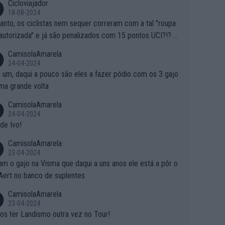
Cicloviajador
18-08-2024
anto, os ciclistas nem sequer correram com a tal "roupa
autorizada" e já são penalizados com 15 pontos UCI?!? S
o autorizam a roupa e querem aplicar uma multa, ainda se
CamisolaAmarela
nde... Mas penalizar os atletas retirando-lhes pontos??? Is
24-04-2024
 roubar na secretaria o que os atletas conquistam na estra
 um, daqui a pouco são eles a fazer pódio com os 3 gajo
ma grande volta
CamisolaAmarela
24-04-2024
de Ivo!
CamisolaAmarela
23-04-2024
m o gajo na Visma que daqui a uns anos ele está a pôr o
Aert no banco de suplentes
CamisolaAmarela
23-04-2024
s ter Landismo outra vez no Tour!