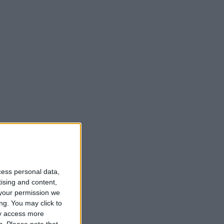
cess personal data,
tising and content,
your permission we
ng. You may click to
ay access more
g.
Please note that