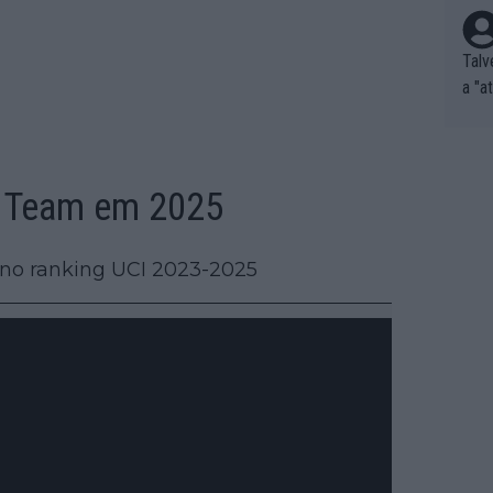
Talv
a "a
tros
ixam
rrid
e nã
a Team em 2025
ar p
e Po
ar no ranking UCI 2023-2025
corr
orri
sões
ente
xemp
nar,
que l