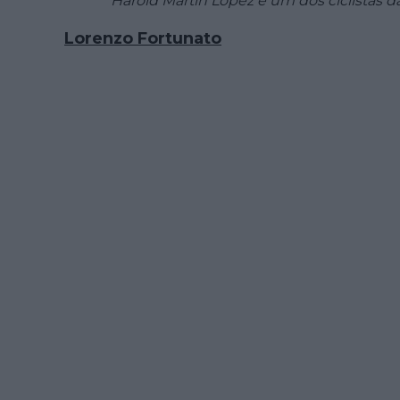
Harold Martin Lopez é um dos ciclistas d
Lorenzo Fortunato