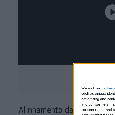
We and our
partners
such as unique ident
advertising and con
and our partners may
Alinhamento da XDS Astana
consent to our and o
detailed information