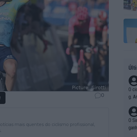
Últ
O ci
0
g. A
!
r qu
pad
O Si
tícias mais quentes do ciclismo profissional,
ganh
.