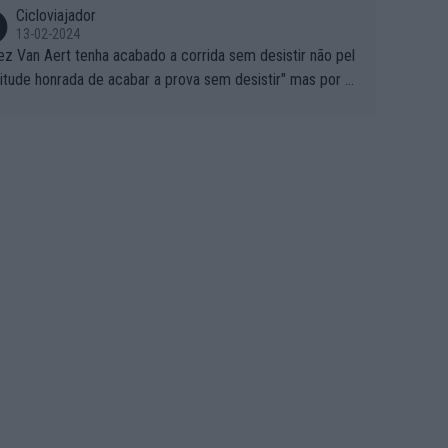
Cicloviajador
13-02-2024
ez Van Aert tenha acabado a corrida sem desistir não pel
titude honrada de acabar a prova sem desistir" mas por ou
 possíveis motivos (só ele sabe o real motivo, mas não de
 de ser hipóteses com lógica): 1) A decisão de levar a co
a até ao fim pode ter sido a decisão de "já que estou aqui
o vou poder lutar por uma boa classificação, vou aproveit
ara treinar"... Lembra-me o que Nelson Piquet fez no GP d
rtugal de 1985... sem hipóteses de lutar pelos pontos na
ida devido a problemas com o carro, passou o resto da c
da a experimentar soluções no carro, como se faz nas ses
 de treino privadas... aproveitando para testá-las em ambi
 real de corrida. 2) Se algum patrocinador (Red Bull, por e
lo) lhe pagar em função do número de etapas que termi
 por exemplo, será um bom motivo para terminar, seja em
ugar for...