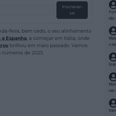
Inscrever-
Port
se
não 
e nã
da-feira, bem cedo, o seu alinhamento
ente
to é
a a Espanha
, a começar em Itália, onde
Mais
da!
s nu
urov
brilhou em maio passado. Vamos
s números de 2025.
Gran
Meta
van 
Vamo