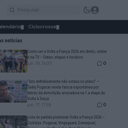
alendário
Ciclocrosse
▼
▼
as notícias
Como ver a Volta a França 2026 em direto, online
e na TV – Datas, etapas e horários
0
jun. 19, 15:07
“Isto definitivamente não estava no plano” —
Tadej Pogacar revela faísca espontânea por
detrás da demolição arrasadora na 1.a etapa da
Volta à Suiça
0
jun. 17, 17:59
Lista de partida preliminar Volta a França 2026 –
Ciclistas: Pogacar, Vingegaard, Evenepoel,