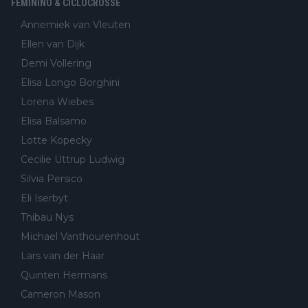
FEMININO & CICLOCROSSE
Annemiek van Vleuten
Ellen van Dijk
Demi Vollering
Elisa Longo Borghini
Lorena Wiebes
Elisa Balsamo
Lotte Kopecky
Cecilie Uttrup Ludwig
Silvia Persico
Eli Iserbyt
Thibau Nys
Michael Vanthourenhout
Lars van der Haar
Quinten Hermans
Cameron Mason