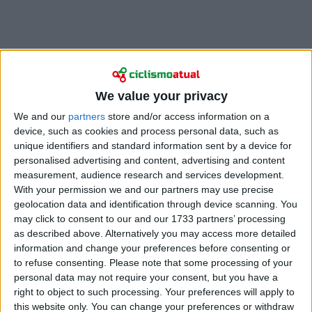
We value your privacy
We and our
partners
store and/or access information on a
“Tive de cavar muito fundo para aguentar na Trouée
device, such as cookies and process personal data, such as
d’Arenberg. Nessa altura, não sentia propriamente
unique identifiers and standard information sent by a device for
que estivesse no meu melhor na corrida. Em termos
personalised advertising and content, advertising and content
de colocação, sim, mas não em termos de pernas”,
measurement, audience research and services development.
disse Stuyven no pós-corrida. “Estava um pouco atrás
With your permission we and our partners may use precise
geolocation data and identification through device scanning. You
e tive de forçar para não perder o grupo. O Florian
may click to consent to our and our 1733 partners’ processing
Vermeersch caiu à minha frente e, felizmente, não
as described above. Alternatively you may access more detailed
fiquei apanhado na queda”.
information and change your preferences before consenting or
to refuse consenting.
Please note that some processing of your
Stuyven escapou a todos os azares nos momentos
personal data may not require your consent, but you have a
críticos e encontrou-se no grupo da frente após
right to object to such processing. Your preferences will apply to
Arenberg, onde, se se mantivesse em cima da
this website only. You can change your preferences or withdraw