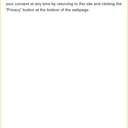
bicicleta e sem quebrar, já asseguraria um Top 10
your consent at any time by returning to this site and clicking the
respeitável. Porém, o líder da
Soudal - Quick-Step
,
"Privacy" button at the bottom of the webpage.
depois de uma prestação forte na Flandres na
semana passada, tinha pernas para mais.