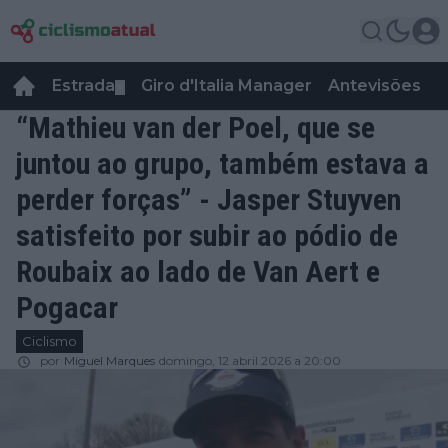
Estrada
Giro d'Italia Manager
Antevisões
R
▼
“Mathieu van der Poel, que se
juntou ao grupo, também estava a
perder forças” - Jasper Stuyven
satisfeito por subir ao pódio de
Roubaix ao lado de Van Aert e
Pogacar
Ciclismo
por
Miguel Marques
domingo, 12 abril 2026 a 20:00