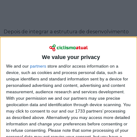
Depois de integrar a estrutura de desenvolvimento
neerlandesa em 2023, com apenas 18 anos, a sua
trajetória parecia alinhada com uma das melhores
academias de talento do mundo. Contudo, o
We value your privacy
contrato foi rescindido antecipadamente no início do
We and our
partners
store and/or access information on a
último ano, com a equipa a oferecer poucos
device, such as cookies and process personal data, such as
detalhes sobre a separação na altura.
unique identifiers and standard information sent by a device for
personalised advertising and content, advertising and content
Agora, o italiano recorda esse período com gratidão,
measurement, audience research and services development.
mas convicto de que a mudança foi essencial para a
With your permission we and our partners may use precise
sua saúde mental e evolução desportiva. Belletta é
geolocation data and identification through device scanning. You
generoso nos elogios aos métodos de trabalho da
may click to consent to our and our 1733 partners’ processing
equipa, admitindo, porém, que as exigências e a
as described above. Alternatively you may access more detailed
information and change your preferences before consenting or
rigidez da sua estrutura acabaram por desgastá-lo.
to refuse consenting.
Please note that some processing of your
personal data may not require your consent, but you have a