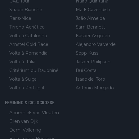
UAE Tour
Nairo Quintana
Strade Bianche
Mark Cavendish
Paris-Nice
João Almeida
Tirreno-Adriático
Sam Bennett
Volta à Catalunha
Kasper Asgreen
Amstel Gold Race
Alejandro Valverde
Volta à Romandia
Sepp Kuss
Volta à Itália
Jasper Philipsen
Critérium du Dauphiné
Rui Costa
Volta à Suiça
Isaac del Toro
Volta a Portugal
António Morgado
FEMININO & CICLOCROSSE
Annemiek van Vleuten
Ellen van Dijk
Demi Vollering
Elisa Longo Borghini