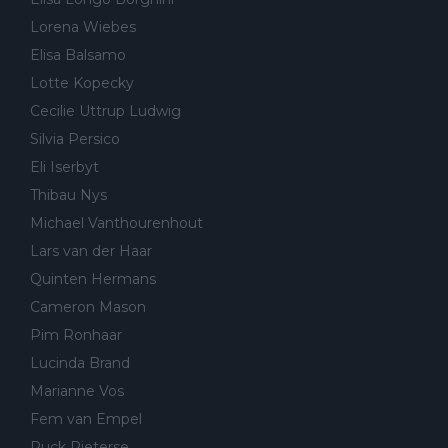
Lorena Wiebes
Elisa Balsamo
Lotte Kopecky
Cecilie Uttrup Ludwig
Silvia Persico
Eli Iserbyt
Thibau Nys
Michael Vanthourenhout
Lars van der Haar
Quinten Hermans
Cameron Mason
Pim Ronhaar
Lucinda Brand
Marianne Vos
Fem van Empel
Puck Pieterse