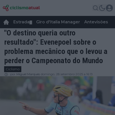
Estrada
Giro d'Italia Manager
Antevisões
R
▼
"O destino queria outro
resultado": Evenepoel sobre o
problema mecânico que o levou a
perder o Campeonato do Mundo
Ciclismo
por
Miguel Marques
domingo, 28 setembro 2025 a 16:13