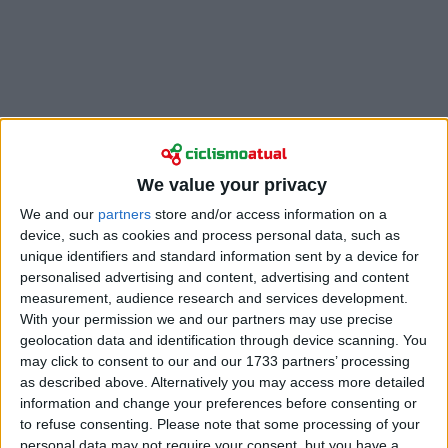
We value your privacy
We and our
partners
store and/or access information on a
device, such as cookies and process personal data, such as
De facto, foram dois problemas mecânicos que
unique identifiers and standard information sent by a device for
tiraram Evenepoel da luta pelo ouro. Por pernas,
personalised advertising and content, advertising and content
Remco disse após a celebração do pódio e a receção
measurement, audience research and services development.
da medalha de prata que poderia ter estado com
With your permission we and our partners may use precise
geolocation data and identification through device scanning. You
Pogacar desde o momento do seu ataque até à
may click to consent to our and our 1733 partners’ processing
chegada. Mas foram as mudanças de bicicleta que o
as described above. Alternatively you may access more detailed
derrotaram:
information and change your preferences before consenting or
to refuse consenting.
Please note that some processing of your
"Não é o resultado que eu queria, claro. Vim para cá
personal data may not require your consent, but you have a