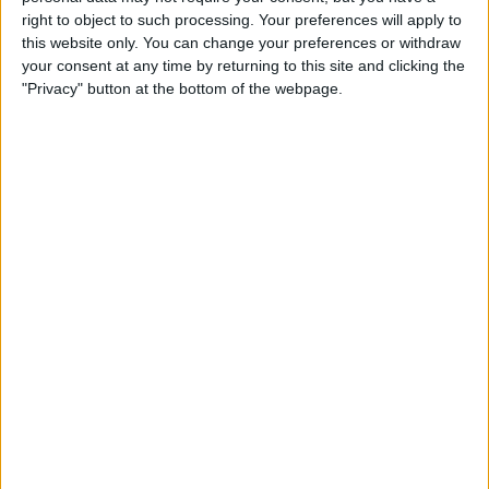
para ganhar as duas medalhas de ouro, claro. Estava
right to object to such processing. Your preferences will apply to
a sentir-me muito bem hoje, mas o destino deu-me
this website only. You can change your preferences or withdraw
um resultado diferente do que eu esperava",
your consent at any time by returning to this site and clicking the
começou por dizer Remco Evenepoel após corrida
"Privacy" button at the bottom of the webpage.
de estrada em Kigali.