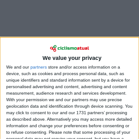
We value your privacy
We and our
partners
store and/or access information on a
Numa prova que muitos consideram sob o controlo
device, such as cookies and process personal data, such as
unique identifiers and standard information sent by a device for
do grande favorito, Jonas Vingegaard, Bernal prefere
personalised advertising and content, advertising and content
manter a calma e olhar para o Giro de forma
measurement, audience research and services development.
diferente face a anos anteriores: ambicioso, sim, mas
With your permission we and our partners may use precise
também com uma renovada capacidade de o
geolocation data and identification through device scanning. You
desfrutar.
may click to consent to our and our 1731 partners’ processing
as described above. Alternatively you may access more detailed
“Estou motivado. O Giro, todos sabemos, é uma
information and change your preferences before consenting or
corrida muito bonita, sobretudo quando falamos de
to refuse consenting.
Please note that some processing of your
Grandes Voltas”,
disse o líder colombiano ao
personal data may not require your consent, but you have a