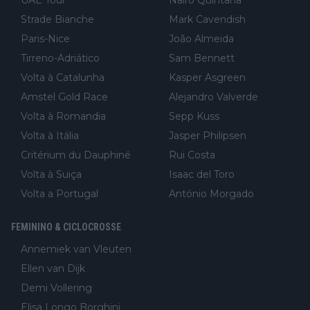
Strade Bianche
Mark Cavendish
Paris-Nice
João Almeida
Tirreno-Adriático
Sam Bennett
Volta à Catalunha
Kasper Asgreen
Amstel Gold Race
Alejandro Valverde
Volta à Romandia
Sepp Kuss
Volta à Itália
Jasper Philipsen
Critérium du Dauphiné
Rui Costa
Volta à Suiça
Isaac del Toro
Volta a Portugal
António Morgado
FEMININO & CICLOCROSSE
Annemiek van Vleuten
Ellen van Dijk
Demi Vollering
Elisa Longo Borghini