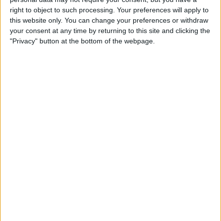
Marca
, deixando claro que o vínculo com a prova
right to object to such processing. Your preferences will apply to
this website only. You can change your preferences or withdraw
italiana continua especial.
your consent at any time by returning to this site and clicking the
"Privacy" button at the bottom of the webpage.