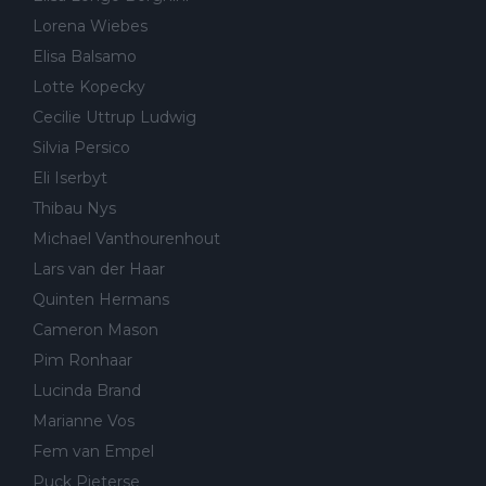
Lorena Wiebes
Elisa Balsamo
Lotte Kopecky
Cecilie Uttrup Ludwig
Silvia Persico
Eli Iserbyt
Thibau Nys
Michael Vanthourenhout
Lars van der Haar
Quinten Hermans
Cameron Mason
Pim Ronhaar
Lucinda Brand
Marianne Vos
Fem van Empel
Puck Pieterse