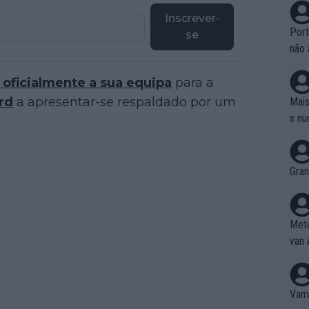
Inscrever-
Port
se
não 
e nã
 oficialmente a sua equipa
para a
ente
to é
rd
a apresentar-se respaldado por um
Mais
da!
s nu
Gran
Meta
van 
Vamo