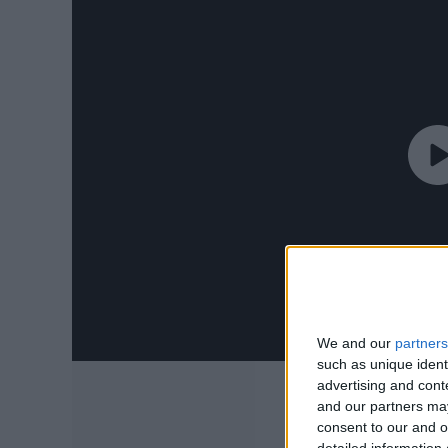
We and our
partners
such as unique ident
advertising and con
and our partners may
consent to our and o
detailed information