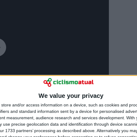
We value your privacy
store and/or access information on a device, such as cookies and pro
ifiers and standard information sent by a device for personalised adver
tent measurement, audience research and services development.
With 
 use precise geolocation data and identification through device scanni
ur 1733 partners’ processing as described above. Alternatively you m
 and change your preferences before consenting or to refuse consentin