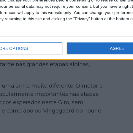
our personal data may not require your consent, but you have a right t
ferences will apply to this website only. You can change your preferen
y returning to this site and clicking the "Privacy" button at the bottom
 à vista.
Sepp Kuss
e Wilco Kelderman
ltas e profundidade na montanha,
adora comprovada em torno do seu
total após o sucesso próprio em
ORE OPTIONS
AGREE
anto Kelderman acrescenta outra
 tarde nas grandes etapas alpinas,
 uma arma muito diferente. O motor e
ticularmente importantes nas etapas
áticos esperados neste Giro, sem
 e como apoiou Vingegaard no Tour e