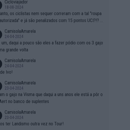
Cicloviajador
18-08-2024
anto, os ciclistas nem sequer correram com a tal "roupa
autorizada" e já são penalizados com 15 pontos UCI?!? S
o autorizam a roupa e querem aplicar uma multa, ainda se
CamisolaAmarela
nde... Mas penalizar os atletas retirando-lhes pontos??? Is
24-04-2024
 roubar na secretaria o que os atletas conquistam na estra
 um, daqui a pouco são eles a fazer pódio com os 3 gajo
ma grande volta
CamisolaAmarela
24-04-2024
de Ivo!
CamisolaAmarela
23-04-2024
m o gajo na Visma que daqui a uns anos ele está a pôr o
Aert no banco de suplentes
CamisolaAmarela
23-04-2024
s ter Landismo outra vez no Tour!