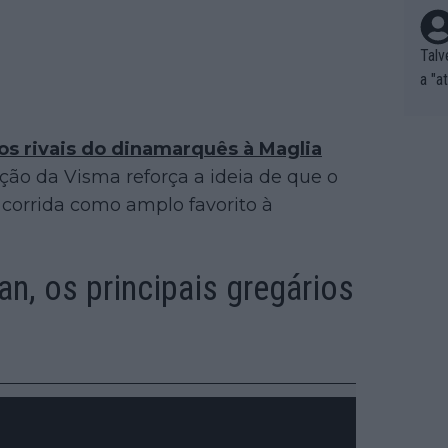
Talv
a "a
tros
ixam
os rivais do dinamarquês à Maglia
rrid
leção da Visma reforça a ideia de que o
e nã
ar p
corrida como amplo favorito à
e Po
corr
orri
n, os principais gregários
sões
ente
xemp
nar,
que l