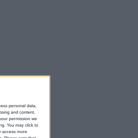
cess personal data,
tising and content,
your permission we
ng. You may click to
ay access more
g.
Please note that