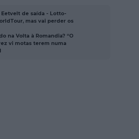
Eetvelt de saída - Lotto-
rldTour, mas vai perder os
do na Volta à Romandia? “O
vez vi motas terem numa
l