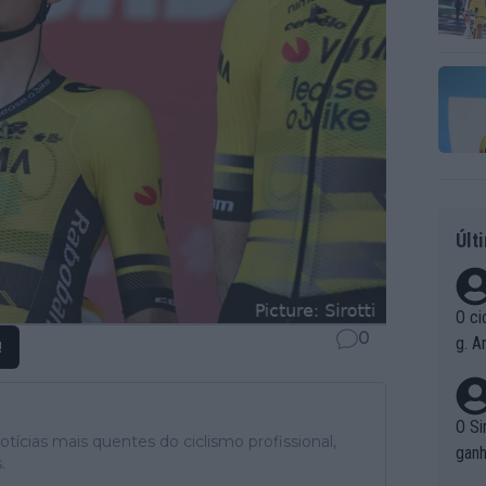
Últ
O ci
0
g. A
!
r qu
pad
O Si
tícias mais quentes do ciclismo profissional,
ganh
.