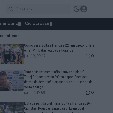
alendário
Ciclocrosse
▼
▼
as notícias
Como ver a Volta a França 2026 em direto, online
e na TV – Datas, etapas e horários
0
jun. 19, 15:07
“Isto definitivamente não estava no plano” —
Tadej Pogacar revela faísca espontânea por
detrás da demolição arrasadora na 1.a etapa da
Volta à Suiça
0
jun. 17, 17:59
Lista de partida preliminar Volta a França 2026 –
Ciclistas: Pogacar, Vingegaard, Evenepoel,