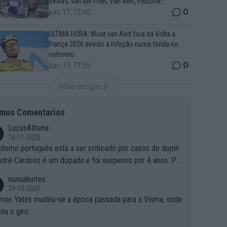
Seixas, van der Poel, Van Aert, Pidcock...
0
jun. 17, 17:45
ÚLTIMA HORA: Wout van Aert fora da Volta a
França 2026 devido a infeção numa ferida no
cotovelo
0
jun. 17, 17:35
Mais artigos
imos Comentarios
LucasAthena
16-11-2025
clismo português está a ser criticado por casos de dopin
ndré Cardoso é um dopado e foi suspenso por 4 anos. Po
e é que um patrocinador permite a contratação de um do
nunoalentes
o?
29-10-2025
mon Yates mudou-se a época passada para a Visma, onde
ou o giro.