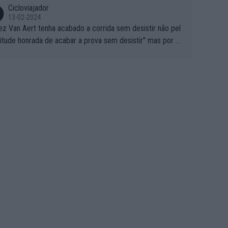
Cicloviajador
13-02-2024
ez Van Aert tenha acabado a corrida sem desistir não pel
titude honrada de acabar a prova sem desistir" mas por ou
 possíveis motivos (só ele sabe o real motivo, mas não de
 de ser hipóteses com lógica): 1) A decisão de levar a co
a até ao fim pode ter sido a decisão de "já que estou aqui
o vou poder lutar por uma boa classificação, vou aproveit
ara treinar"... Lembra-me o que Nelson Piquet fez no GP d
rtugal de 1985... sem hipóteses de lutar pelos pontos na
ida devido a problemas com o carro, passou o resto da c
da a experimentar soluções no carro, como se faz nas ses
 de treino privadas... aproveitando para testá-las em ambi
 real de corrida. 2) Se algum patrocinador (Red Bull, por e
lo) lhe pagar em função do número de etapas que termi
 por exemplo, será um bom motivo para terminar, seja em
ugar for...