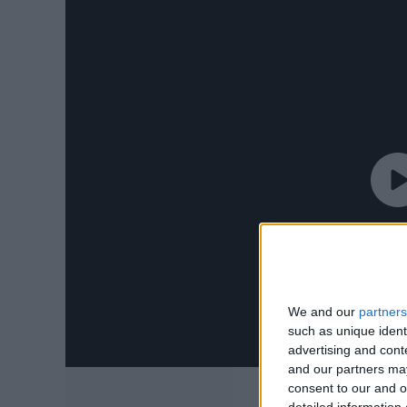
We and our
partners
such as unique ident
advertising and con
and our partners may
consent to our and o
detailed information