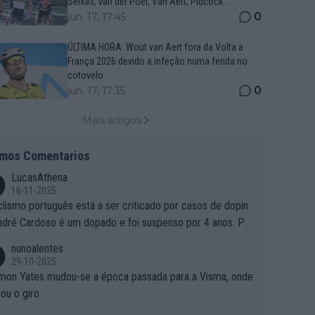
Seixas, van der Poel, Van Aert, Pidcock...
0
jun. 17, 17:45
ÚLTIMA HORA: Wout van Aert fora da Volta a
França 2026 devido a infeção numa ferida no
cotovelo
0
jun. 17, 17:35
Mais artigos
imos Comentarios
LucasAthena
16-11-2025
clismo português está a ser criticado por casos de dopin
ndré Cardoso é um dopado e foi suspenso por 4 anos. Po
e é que um patrocinador permite a contratação de um do
nunoalentes
o?
29-10-2025
mon Yates mudou-se a época passada para a Visma, onde
ou o giro.