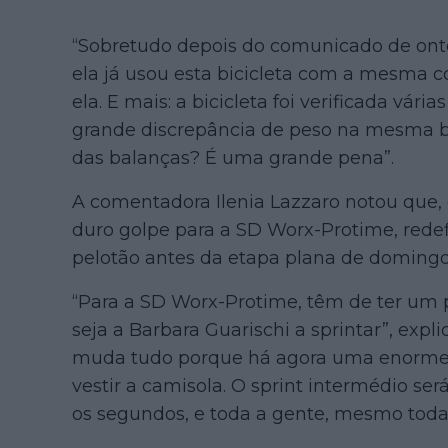
“Sobretudo depois do comunicado de onte
ela já usou esta bicicleta com a mesma 
ela. E mais: a bicicleta foi verificada vá
grande discrepância de peso na mesma b
das balanças? É uma grande pena”.
A comentadora Ilenia Lazzaro notou que,
duro golpe para a SD Worx-Protime, redef
pelotão antes da etapa plana de domingo
“Para a SD Worx-Protime, têm de ter um 
seja a Barbara Guarischi a sprintar”, expli
muda tudo porque há agora uma enorme 
vestir a camisola. O sprint intermédio se
os segundos, e toda a gente, mesmo toda 