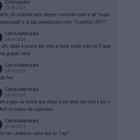
Cicloviajador
18-08-2024
anto, os ciclistas nem sequer correram com a tal "roupa
autorizada" e já são penalizados com 15 pontos UCI?!? S
o autorizam a roupa e querem aplicar uma multa, ainda se
CamisolaAmarela
nde... Mas penalizar os atletas retirando-lhes pontos??? Is
24-04-2024
 roubar na secretaria o que os atletas conquistam na estra
 um, daqui a pouco são eles a fazer pódio com os 3 gajo
ma grande volta
CamisolaAmarela
24-04-2024
de Ivo!
CamisolaAmarela
23-04-2024
m o gajo na Visma que daqui a uns anos ele está a pôr o
Aert no banco de suplentes
CamisolaAmarela
23-04-2024
s ter Landismo outra vez no Tour!