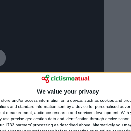
We value your privacy
store and/or access information on a device, such as cookies and pro
ifiers and standard information sent by a device for personalised adver
tent measurement, audience research and services development.
With 
 use precise geolocation data and identification through device scanni
ur 1733 partners’ processing as described above. Alternatively you m
 and change your preferences before consenting or to refuse consentin