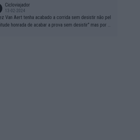
Cicloviajador
13-02-2024
ez Van Aert tenha acabado a corrida sem desistir não pel
titude honrada de acabar a prova sem desistir" mas por ou
 possíveis motivos (só ele sabe o real motivo, mas não de
 de ser hipóteses com lógica): 1) A decisão de levar a co
a até ao fim pode ter sido a decisão de "já que estou aqui
o vou poder lutar por uma boa classificação, vou aproveit
ara treinar"... Lembra-me o que Nelson Piquet fez no GP d
rtugal de 1985... sem hipóteses de lutar pelos pontos na
ida devido a problemas com o carro, passou o resto da c
da a experimentar soluções no carro, como se faz nas ses
 de treino privadas... aproveitando para testá-las em ambi
 real de corrida. 2) Se algum patrocinador (Red Bull, por e
lo) lhe pagar em função do número de etapas que termi
 por exemplo, será um bom motivo para terminar, seja em
ugar for...