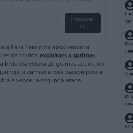
.
Port
Inscrever-
não 
se
e nã
ente
to é
Mais
ta a Itália Feminina após vencer a
da!
s nu
ores da corrida
excluíram a sprinter
a bicicleta estava 20 gramas abaixo do
ência, a camisola rosa passou para a
Gran
viria a vencer a segunda etapa.
Meta
van 
Vamo