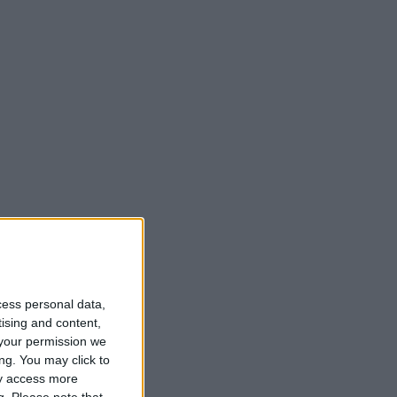
cess personal data,
tising and content,
your permission we
ng. You may click to
ay access more
g.
Please note that