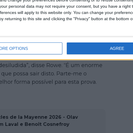
our personal data may not require your consent, but you have a right t
ferences will apply to this website only. You can change your preferen
y returning to this site and clicking the "Privacy" button at the bottom
 etapa no domingo, a especialista Dani
a das maiores figuras da prova tão
ORE OPTIONS
AGREE
 desiludida”, disse Rowe. “É um enorme
 que possa sair disto. Parte-me o
lhor forma possível para esta prova.
les de la Mayenne 2026 - Olav
m Laval e Benoit Cosnefroy