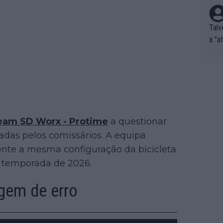
Talv
a "a
tros
ixam
rrid
e nã
ar p
e Po
eam SD Worx - Protime
a questionar
corr
adas pelos comissários. A equipa
orri
sões
ente a mesma configuração da bicicleta
ente
 a temporada de 2026.
xemp
nar,
gem de erro
que l