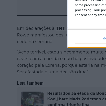
some processing of y
processing. Your pre
consent at any time b
Em declarações à
TNT Sports
antes da 2ª
Rowe manifestou desilusão por perder um
M
cedo na semana.
“Acho terrível, estou sinceramente muito
revés para a corrida e não há positividade
coração pela Lorena, porque estaria na me
Ser afastada é uma decisão dura”.
Leia também
Resultados 3a etapa da Bouc
Kooij bate Mads Pedersen e
confirma triunfo final