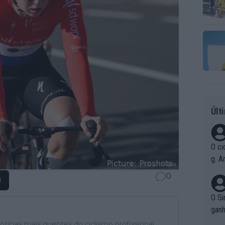
Últ
O ci
g. A
r qu
0
!
pad
O Si
ganh
tícias mais quentes do ciclismo profissional,