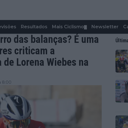
evisões
Resultados
Mais Ciclismo
Newsletter
C
▼
rro das balanças? É uma
Últim
es criticam a
a de Lorena Wiebes na
a 8:00