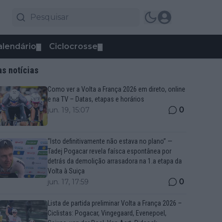
alendário
Ciclocrosse
▼
▼
as notícias
Como ver a Volta a França 2026 em direto, online
e na TV – Datas, etapas e horários
0
jun. 19, 15:07
“Isto definitivamente não estava no plano” —
Tadej Pogacar revela faísca espontânea por
detrás da demolição arrasadora na 1.a etapa da
Volta à Suiça
0
jun. 17, 17:59
Lista de partida preliminar Volta a França 2026 –
Ciclistas: Pogacar, Vingegaard, Evenepoel,