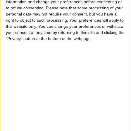
information and change your preferences before consenting or
Claro que estou muito feliz com o que aconteceu
to refuse consenting.
Please note that some processing of your
ontem, mas o caminho é longo…”
personal data may not require your consent, but you have a
right to object to such processing. Your preferences will apply to
this website only. You can change your preferences or withdraw
your consent at any time by returning to this site and clicking the
"Privacy" button at the bottom of the webpage.