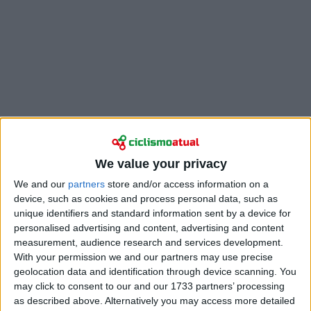
No Blockhaus, a exibição valeu-lhe a subida
provisória ao pódio da corrida, apesar de Afonso
Eulálio manter a maglia rosa. A monstruosa ascensão
We value your privacy
dos Apeninos abriu grandes diferenças e Gall foi o
We and our
partners
store and/or access information on a
único corredor a terminar a menos de um minuto do
device, such as cookies and process personal data, such as
vencedor Jonas Vingegaard.
unique identifiers and standard information sent by a device for
personalised advertising and content, advertising and content
“Ele é o melhor, o corredor de Grandes Voltas que
measurement, audience research and services development.
temos a seguir ao Tadej”, avaliou Gall ao
With your permission we and our partners may use precise
geolocation data and identification through device scanning. You
Domestique
. “E, quero dizer, não é como se o tivesse
may click to consent to our and our 1733 partners’ processing
batido ontem. Ele foi mais rápido. Também é melhor
as described above. Alternatively you may access more detailed
no contrarrelógio. Para já, ainda falta tanto até Roma.