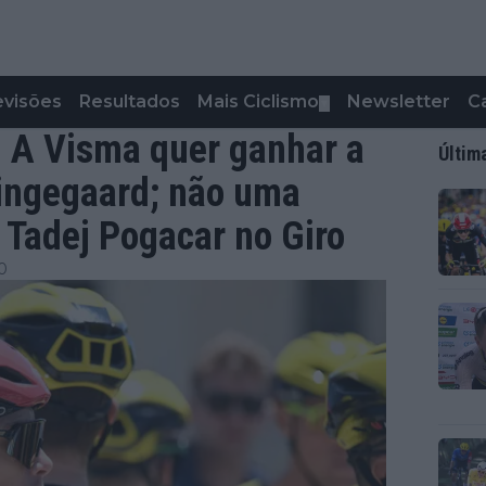
evisões
Resultados
Mais Ciclismo
Newsletter
C
▼
- A Visma quer ganhar a
Últim
Vingegaard; não uma
 Tadej Pogacar no Giro
0