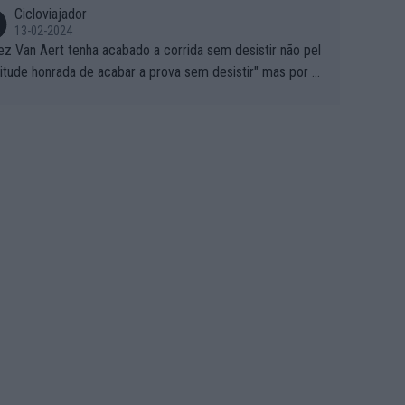
Cicloviajador
13-02-2024
ez Van Aert tenha acabado a corrida sem desistir não pel
titude honrada de acabar a prova sem desistir" mas por ou
 possíveis motivos (só ele sabe o real motivo, mas não de
 de ser hipóteses com lógica): 1) A decisão de levar a co
a até ao fim pode ter sido a decisão de "já que estou aqui
o vou poder lutar por uma boa classificação, vou aproveit
ara treinar"... Lembra-me o que Nelson Piquet fez no GP d
rtugal de 1985... sem hipóteses de lutar pelos pontos na
ida devido a problemas com o carro, passou o resto da c
da a experimentar soluções no carro, como se faz nas ses
 de treino privadas... aproveitando para testá-las em ambi
 real de corrida. 2) Se algum patrocinador (Red Bull, por e
lo) lhe pagar em função do número de etapas que termi
 por exemplo, será um bom motivo para terminar, seja em
ugar for...