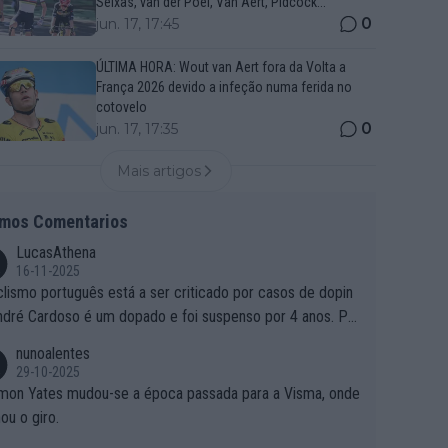
Seixas, van der Poel, Van Aert, Pidcock...
0
jun. 17, 17:45
ÚLTIMA HORA: Wout van Aert fora da Volta a
França 2026 devido a infeção numa ferida no
cotovelo
0
jun. 17, 17:35
Mais artigos
imos Comentarios
LucasAthena
16-11-2025
clismo português está a ser criticado por casos de dopin
ndré Cardoso é um dopado e foi suspenso por 4 anos. Po
e é que um patrocinador permite a contratação de um do
nunoalentes
o?
29-10-2025
mon Yates mudou-se a época passada para a Visma, onde
ou o giro.