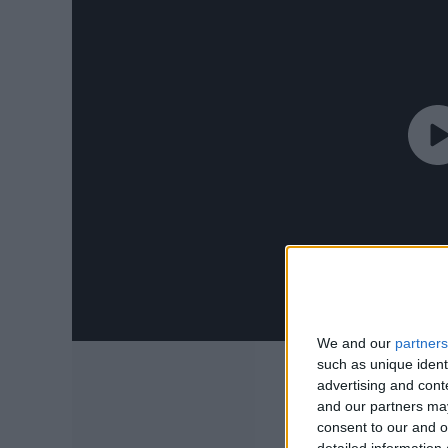
We and our
partners
such as unique ident
advertising and con
and our partners may
consent to our and o
detailed information