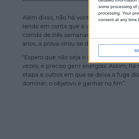
some processing of y
processing. Your pre
Além disso, não há vontade de desgastar 
consent at any time b
tendo em conta que a vitória final está lo
corrida de três semanas e é preciso esper
anos, a prova virou-se do avesso na 20ª et
M
“Espero que não seja o caso, mas, se acon
vezes, é preciso gerir energias. Assim, 
etapa e outros em que se deixa a fuga dis
dominar, o objetivo é ganhar no fim”.