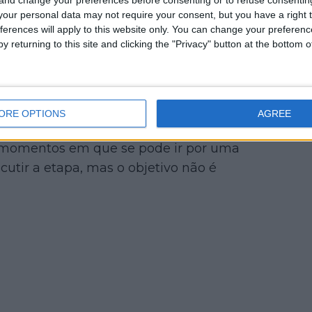
our personal data may not require your consent, but you have a right t
ferences will apply to this website only. You can change your preferen
a equipa a perseguir fugas nesta fase,
y returning to this site and clicking the "Privacy" button at the bottom
nge de estar garantida. “Isto é uma
ar o inesperado. Nos últimos quatro
apa”.
ORE OPTIONS
AGREE
tecer, temos de estar preparados e, por
há momentos em que se pode ir por uma
cutir a etapa, mas o objetivo não é