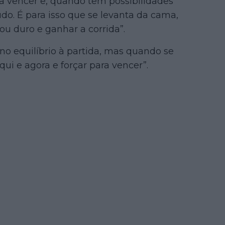
ra vencer e, quando tem possibilidades
do. É para isso que se levanta da cama,
hou duro e ganhar a corrida”.
no equilíbrio à partida, mas quando se
ui e agora e forçar para vencer”.