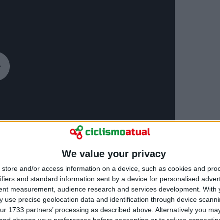
We value your privacy
store and/or access information on a device, such as cookies and pro
ifiers and standard information sent by a device for personalised adver
tent measurement, audience research and services development.
With 
 use precise geolocation data and identification through device scanni
ur 1733 partners’ processing as described above. Alternatively you m
 and change your preferences before consenting or to refuse consentin