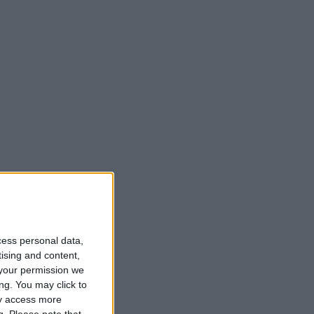
cess personal data,
tising and content,
your permission we
ng. You may click to
ay access more
g.
Please note that