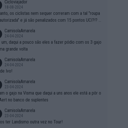
Cicloviajador
18-08-2024
anto, os ciclistas nem sequer correram com a tal "roupa
autorizada" e já são penalizados com 15 pontos UCI?!? S
o autorizam a roupa e querem aplicar uma multa, ainda se
CamisolaAmarela
nde... Mas penalizar os atletas retirando-lhes pontos??? Is
24-04-2024
 roubar na secretaria o que os atletas conquistam na estra
 um, daqui a pouco são eles a fazer pódio com os 3 gajo
ma grande volta
CamisolaAmarela
24-04-2024
de Ivo!
CamisolaAmarela
23-04-2024
m o gajo na Visma que daqui a uns anos ele está a pôr o
Aert no banco de suplentes
CamisolaAmarela
23-04-2024
s ter Landismo outra vez no Tour!