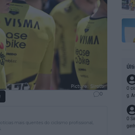
Últ
O ci
0
g. A
!
r qu
pad
O Si
tícias mais quentes do ciclismo profissional,
ganh
.