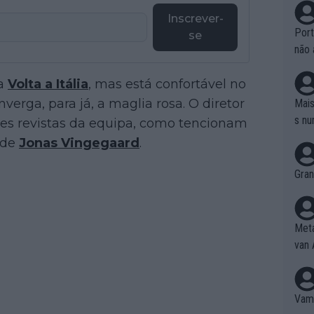
Inscrever-
Port
se
não 
e nã
 a
Volta a Itália
, mas está confortável no
ente
to é
erga, para já, a maglia rosa. O diretor
Mais
da!
s nu
es revistas da equipa, como tencionam
 de
Jonas Vingegaard
.
Gran
Meta
van 
Vamo