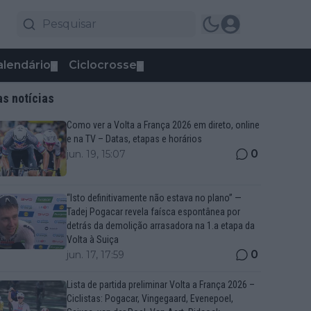
alendário
Ciclocrosse
▼
▼
as notícias
Como ver a Volta a França 2026 em direto, online
e na TV – Datas, etapas e horários
0
jun. 19, 15:07
“Isto definitivamente não estava no plano” —
Tadej Pogacar revela faísca espontânea por
detrás da demolição arrasadora na 1.a etapa da
Volta à Suiça
0
jun. 17, 17:59
Lista de partida preliminar Volta a França 2026 –
Ciclistas: Pogacar, Vingegaard, Evenepoel,