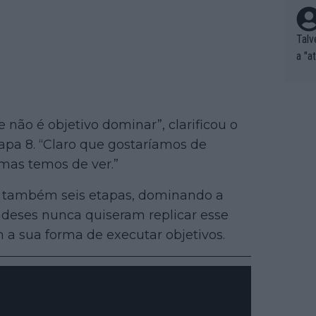
Talv
a "a
tros
ixam
rrid
 não é objetivo dominar”, clarificou o
e nã
ar p
pa 8. “Claro que gostaríamos de
e Po
mas temos de ver.”
corr
orri
e também seis etapas, dominando a
sões
andeses nunca quiseram replicar esse
ente
 a sua forma de executar objetivos.
xemp
nar,
que l