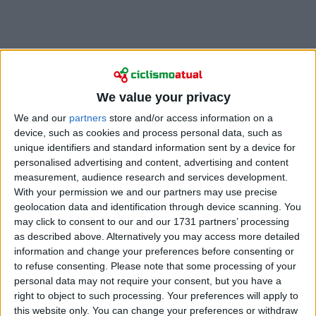
Com pouco mais de 150 metros de desnível
acumulado, previa‑se um ritmo elevadíssimo desde o
We value your privacy
tiro de partida nos 143 quilómetros entre Gyula e
We and our
partners
store and/or access information on a
Békéscsaba, disputados em três voltas a um circuito.
device, such as cookies and process personal data, such as
Num início frenético, cerca de vinte corredores
unique identifiers and standard information sent by a device for
envolveram-se numa queda no pelotão, antes de se
personalised advertising and content, advertising and content
estabelecer a fuga do dia.
measurement, audience research and services development.
With your permission we and our partners may use precise
Foram Mathias Sunekær Norsgaard e Kristian
geolocation data and identification through device scanning. You
Egholm a adiantarem-se cedo na frente, os
may click to consent to our and our 1731 partners’ processing
companheiros da Lidl-Trek trabalharam em conjunto
as described above. Alternatively you may access more detailed
para construir uma vantagem modesta, que se
information and change your preferences before consenting or
manteve em cerca de 1:30 com cerca de 70 km por
to refuse consenting.
Please note that some processing of your
personal data may not require your consent, but you have a
disputar e a última passagem pela linha de meta a
right to object to such processing. Your preferences will apply to
aproximar-se.
this website only. You can change your preferences or withdraw