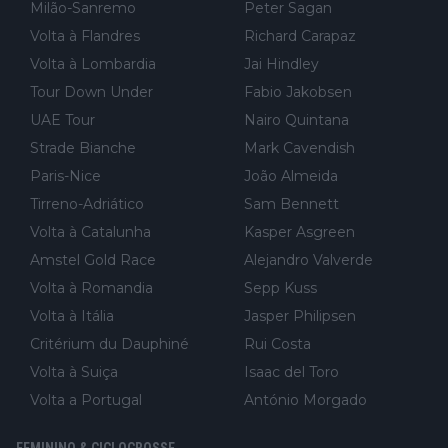
Milão-Sanremo
Peter Sagan
Volta à Flandres
Richard Carapaz
Volta à Lombardia
Jai Hindley
Tour Down Under
Fabio Jakobsen
UAE Tour
Nairo Quintana
Strade Bianche
Mark Cavendish
Paris-Nice
João Almeida
Tirreno-Adriático
Sam Bennett
Volta à Catalunha
Kasper Asgreen
Amstel Gold Race
Alejandro Valverde
Volta à Romandia
Sepp Kuss
Volta à Itália
Jasper Philipsen
Critérium du Dauphiné
Rui Costa
Volta à Suiça
Isaac del Toro
Volta a Portugal
António Morgado
FEMININO & CICLOCROSSE