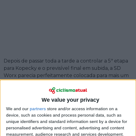
Depois de passar toda a tarde a controlar a 5ª etapa
para Kopecky e o previsível final em subida, a SD
Worx parecia perfeitamente colocada para mais um
triunfo quando Bredewold lançou a portadora da
camisola vermelha dentro do último quilómetro. Em
vez disso, Kopecky abrandou ligeiramente nos
We value your privacy
metros finais, enquanto a aceleração de Bredewold
We and our
partners
store and/or access information on a
a levou até à meta, selando a vitória da neerlandesa
device, such as cookies and process personal data, such as
e colocando a cereja no topo de um dia quase
unique identifiers and standard information sent by a device for
perfeito para a equipa líder da corrida, antes das
personalised advertising and content, advertising and content
etapas de montanha decisivas no final da semana.
measurement, audience research and services development.