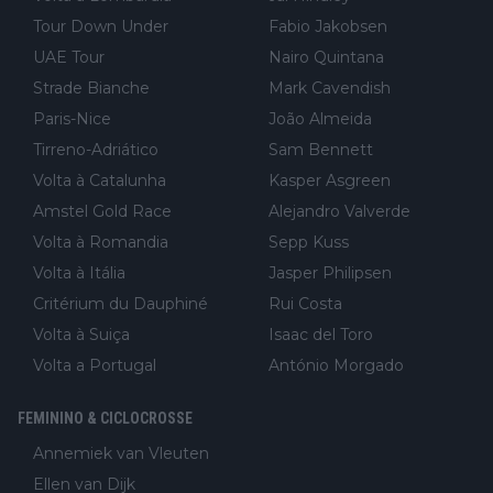
Tour Down Under
Fabio Jakobsen
UAE Tour
Nairo Quintana
Strade Bianche
Mark Cavendish
Paris-Nice
João Almeida
Tirreno-Adriático
Sam Bennett
Volta à Catalunha
Kasper Asgreen
Amstel Gold Race
Alejandro Valverde
Volta à Romandia
Sepp Kuss
Volta à Itália
Jasper Philipsen
Critérium du Dauphiné
Rui Costa
Volta à Suiça
Isaac del Toro
Volta a Portugal
António Morgado
FEMININO & CICLOCROSSE
Annemiek van Vleuten
Ellen van Dijk