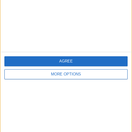
AGREE
MORE OPTIONS
Miguel Marques
Miguel Marques é editor e redator do CiclismoAtual,