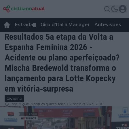
Estrada
Giro d'Italia Manager
Antevisões
R
▼
Resultados 5a etapa da Volta a
Espanha Feminina 2026 -
Acidente ou plano aperfeiçoado?
Mischa Bredewold transforma o
lançamento para Lotte Kopecky
em vitória‐surpresa
Ciclismo
por
Miguel Marques
quinta-feira, 07 maio 2026 a 17:00