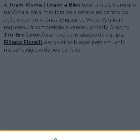
A
Team Visma | Lease a Bike
teve um dia tranquilo
na Volta a Itália, mas fora dela esteve no centro da
ação e somou vitórias. Enquanto Wout Van Aert
regressou à competição e venceu a Marly Grav; no
Tro-Bro Léon
, foi a nova contratação da equipa,
Filippo Fiorelli
, a erguer os braços para o triunfo
mais prestigioso da sua carreira.