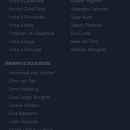
Volta à Catalunha
Kasper Asgreen
Amstel Gold Race
Alejandro Valverde
Volta à Romandia
Sepp Kuss
Volta à Itália
Jasper Philipsen
Critérium du Dauphiné
Rui Costa
Volta à Suiça
Isaac del Toro
Volta a Portugal
António Morgado
FEMININO & CICLOCROSSE
Annemiek van Vleuten
Ellen van Dijk
Demi Vollering
Elisa Longo Borghini
Lorena Wiebes
Elisa Balsamo
Lotte Kopecky
Cecilie Uttrup Ludwig