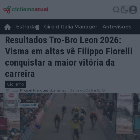
Estrada
Giro d'Italia Manager
Antevisões
R
▼
Resultados Tro-Bro Leon 2026:
Visma em altas vê Filippo Fiorelli
conquistar a maior vitória da
carreira
Ciclismo
por
Miguel Marques
domingo, 10 maio 2026 a 16:18