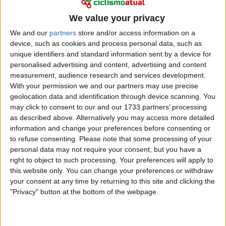
We value your privacy
We and our
partners
store and/or access information on a
device, such as cookies and process personal data, such as
unique identifiers and standard information sent by a device for
A corrida de um dia é uma das mais icónicas do
personalised advertising and content, advertising and content
measurement, audience research and services development.
calendário francês, com muitos setores em terra
With your permission we and our partners may use precise
batida onde a prova se decide. É um misto de estrada
geolocation data and identification through device scanning. You
e gravel, inserida numa fase muito carregada do
may click to consent to our and our 1733 partners’ processing
calendário em França. Ontem, Benoît Cosnefroy
as described above. Alternatively you may access more detailed
venceu o GP du Morbihan pela UAE Team Emirates -
information and change your preferences before consenting or
XRG e, este domingo, a Visma respondeu ao
to refuse consenting.
Please note that some processing of your
adicionar uma vitória igualmente importante à sua
personal data may not require your consent, but you have a
right to object to such processing. Your preferences will apply to
lista de 2026.
this website only. You can change your preferences or withdraw
your consent at any time by returning to this site and clicking the
Os 202 quilómetros partiram e chegaram a Lannilis e,
"Privacy" button at the bottom of the webpage.
ao longo da corrida, vários especialistas de clássicas
de topo marcaram presença nos grupos da frente.
Mas é também uma prova com várias quedas e