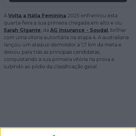
A
Volta a Itália Feminina
2025 enfrentou esta
quarta-feira a sua primeira chegada em alto e viu
Sarah Gigante
, da
AG Insurance - Soudal
, brilhar
com uma vitória autoritária na etapa 4. A australiana
lançou um ataque demolidor a 1,7 km da meta e
deixou para trás as principais candidatas,
conquistando a sua primeira vitória na prova e
subindo ao pódio da classificação geral.