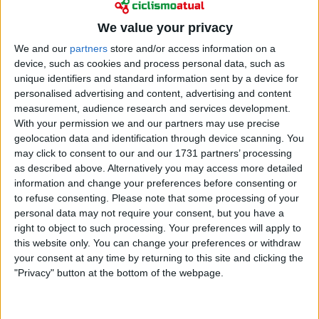
We value your privacy
We and our
partners
store and/or access information on a
device, such as cookies and process personal data, such as
unique identifiers and standard information sent by a device for
personalised advertising and content, advertising and content
measurement, audience research and services development.
With your permission we and our partners may use precise
A chegada em Valdobbiadene, com uma subida final
geolocation data and identification through device scanning. You
de 11 quilómetros e rampas exigentes, proporcionou
may click to consent to our and our 1731 partners’ processing
um primeiro grande teste às favoritas à geral. A etapa
as described above. Alternatively you may access more detailed
information and change your preferences before consenting or
foi animada por um forte ritmo imposto por Anna
to refuse consenting.
Please note that some processing of your
van der Breggen, que trabalhou intensamente na
personal data may not require your consent, but you have a
frente do grupo, mas acabou por pagar caro o
right to object to such processing. Your preferences will apply to
esforço e não teve resposta quando os ataques
this website only. You can change your preferences or withdraw
decisivos se sucederam.
your consent at any time by returning to this site and clicking the
"Privacy" button at the bottom of the webpage.
O momento-chave da jornada surgiu quando
Gigante acelerou já dentro dos dois quilómetros
finais, num movimento inesperado que rapidamente