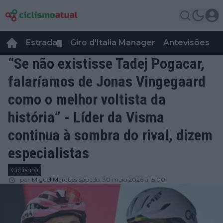
Estrada
Giro d'Italia Manager
Antevisões
R
▼
“Se não existisse Tadej Pogacar,
falaríamos de Jonas Vingegaard
como o melhor voltista da
história” - Líder da Visma
continua à sombra do rival, dizem
especialistas
Ciclismo
por
Miguel Marques
sábado, 30 maio 2026 a 15:00