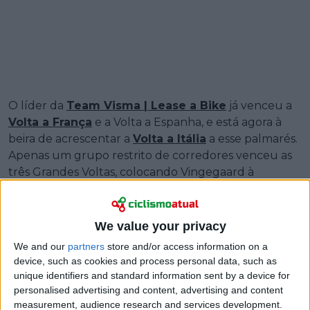
O líder da
Team Visma | Lease a Bike
já venceu a
Volta a França
e a Volta a Espanha, e está agora à
beira de acrescentar a
Volta a Itália
a esse palmarés.
Apenas um grupo restrito de corredores venceu as
três Grandes Voltas, colocando Vingegaard à
distância de um dos registos mais exclusivos do
ciclismo.
We value your privacy
O tema foi debatido na TNT Sports por
Robbie
We and our
partners
store and/or access information on a
McEwen
, antigo múltiplo vencedor de etapas em
device, such as cookies and process personal data, such as
Grandes Voltas, e Matt Stephens, ex-profissional e
unique identifiers and standard information sent by a device for
um dos principais analistas do canal. Para McEwen, a
personalised advertising and content, advertising and content
dimensão do registo de Vingegaard é enquadrada
measurement, audience research and services development.