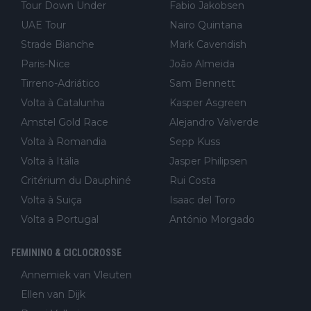
Tour Down Under
Fabio Jakobsen
UAE Tour
Nairo Quintana
Strade Bianche
Mark Cavendish
Paris-Nice
João Almeida
Tirreno-Adriático
Sam Bennett
Volta à Catalunha
Kasper Asgreen
Amstel Gold Race
Alejandro Valverde
Volta à Romandia
Sepp Kuss
Volta à Itália
Jasper Philipsen
Critérium du Dauphiné
Rui Costa
Volta à Suiça
Isaac del Toro
Volta a Portugal
António Morgado
FEMININO & CICLOCROSSE
Annemiek van Vleuten
Ellen van Dijk