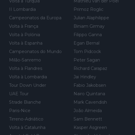
Volta a Turquia
Mathieu van der Poel
al de corrida. 2) Se algum patrocinador (Red Bull, por exempl
o) lhe pagar em função do número de etapas que terminar, por
II Lombardia
Primoz Roglic
exemplo, será um bom motivo para terminar, seja em que luga
Campeonatos da Europa
Julian Alaphilippe
r for...
Volta à França
Biniam Girmay
Volta à Polónia
Filippo Ganna
Volta à Espanha
Egan Bernal
Campeonatos do Mundo
Tom Pidcock
Milão-Sanremo
Peter Sagan
Volta à Flandres
Richard Carapaz
Volta à Lombardia
Jai Hindley
Tour Down Under
Fabio Jakobsen
UAE Tour
Nairo Quintana
Strade Bianche
Mark Cavendish
Paris-Nice
João Almeida
Tirreno-Adriático
Sam Bennett
Volta à Catalunha
Kasper Asgreen