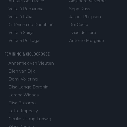
Amstel Gold Race
Alejandro Valverde
Volta à Romandia
Sepp Kuss
Volta à Itália
Jasper Philipsen
Critérium du Dauphiné
Rui Costa
Volta à Suiça
Isaac del Toro
Volta a Portugal
António Morgado
FEMININO & CICLOCROSSE
Annemiek van Vleuten
Ellen van Dijk
Demi Vollering
Elisa Longo Borghini
Lorena Wiebes
Elisa Balsamo
Lotte Kopecky
Cecilie Uttrup Ludwig
Silvia Persico