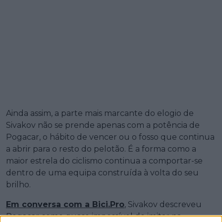
Ainda assim, a parte mais marcante do elogio de
Sivakov não se prende apenas com a potência de
Pogacar, o hábito de vencer ou o fosso que continua
a abrir para o resto do pelotão. É a forma como a
maior estrela do ciclismo continua a comportar-se
dentro de uma equipa construída à volta do seu
brilho.
Em conversa com a Bici.Pro
, Sivakov descreveu
Pogacar como quase impossível de imitar na