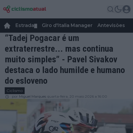
Estrada
Giro d'Italia Manager
Antevisões
R
▼
“Tadej Pogacar é um
extraterrestre... mas continua
muito simples” - Pavel Sivakov
destaca o lado humilde e humano
do esloveno
Ciclismo
por
Miguel Marques
quarta-feira, 20 maio 2026 a 16:00