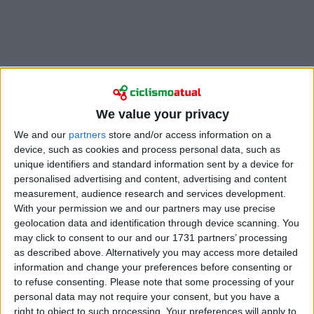
We value your privacy
"Foi incrível a forma como o João lidou com as lesões
We and our
partners
store and/or access information on a
nos últimos dias",
afirmou Pogacar
após a chegada a
device, such as cookies and process personal data, such as
Châteauroux. "Se eu estive a sofrer durante toda a
unique identifiers and standard information sent by a device for
etapa de hoje, nem consigo imaginar o que ele
personalised advertising and content, advertising and content
sentiu. Tenho o maior respeito por ele e estou
measurement, audience research and services development.
profundamente triste por tê-lo perdido."
With your permission we and our partners may use precise
geolocation data and identification through device scanning. You
A ausência de João Almeida terá impacto directo na
may click to consent to our and our 1731 partners’ processing
forma como a UAE gere as etapas decisivas nas
as described above. Alternatively you may access more detailed
information and change your preferences before consenting or
montanhas. "Tê-lo a disputar a geral connosco era
to refuse consenting.
Please note that some processing of your
um luxo. Agora temos de repensar a nossa estratégia
personal data may not require your consent, but you have a
para que a sua ausência pese o menos possível.
right to object to such processing. Your preferences will apply to