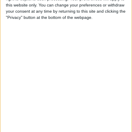
Estava em excelente forma e estou ansioso pela sua
this website only. You can change your preferences or withdraw
recuperação e pelo seu regresso às corridas. E, claro,
your consent at any time by returning to this site and clicking the
agora quero vencer esta Volta a França por ele",
"Privacy" button at the bottom of the webpage.
reforçou o líder da UAE.