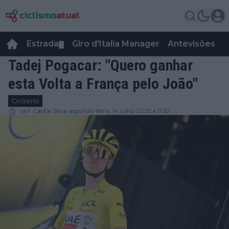
Estrada
Giro d'Italia Manager
Antevisões
R
▼
Tadej Pogacar: "Quero ganhar
esta Volta a França pelo João"
Ciclismo
por
Carlos Silva
segunda-feira, 14 julho 2025 a 11:52