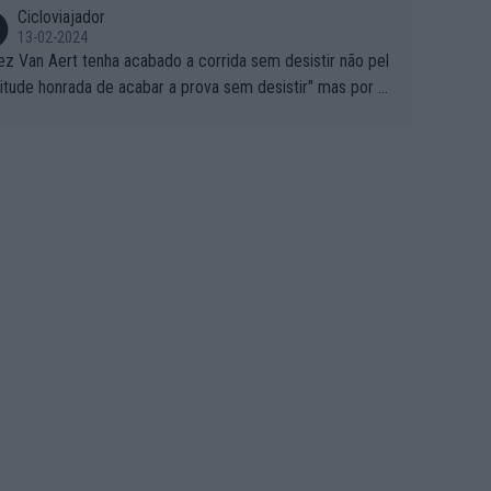
Cicloviajador
13-02-2024
ez Van Aert tenha acabado a corrida sem desistir não pel
titude honrada de acabar a prova sem desistir" mas por ou
 possíveis motivos (só ele sabe o real motivo, mas não de
 de ser hipóteses com lógica): 1) A decisão de levar a co
a até ao fim pode ter sido a decisão de "já que estou aqui
o vou poder lutar por uma boa classificação, vou aproveit
ara treinar"... Lembra-me o que Nelson Piquet fez no GP d
rtugal de 1985... sem hipóteses de lutar pelos pontos na
ida devido a problemas com o carro, passou o resto da c
da a experimentar soluções no carro, como se faz nas ses
 de treino privadas... aproveitando para testá-las em ambi
 real de corrida. 2) Se algum patrocinador (Red Bull, por e
lo) lhe pagar em função do número de etapas que termi
 por exemplo, será um bom motivo para terminar, seja em
ugar for...