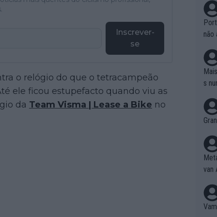
.
Port
Inscrever-
não 
se
e nã
ente
to é
Mais
tra o relógio do que o tetracampeão
da!
s nu
Até ele ficou estupefacto quando viu as
ógio da
Team Visma | Lease a Bike
no
Gran
Meta
van 
Vamo