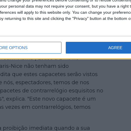
our personal data may not require your consent, but you have a right t
ferences will apply to this website only. You can change your preferen
y returning to this site and clicking the "Privacy" button at the bottom
ORE OPTIONS
AGREE
 Team Visma | Lease a Bike no
Paris-Nice não tenham sido
dita que estes capacetes serão vistos
e nós, espectadores, temos de nos
acetes de contrarrelógio esquisitos no
", explica. "Este novo capacete é um
s vezes em contrarrelógios, temos
 proibição imediata quando a sua