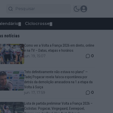
alendário
Ciclocrosse
▼
▼
as notícias
Como ver a Volta a França 2026 em direto, online
e na TV – Datas, etapas e horários
0
jun. 19, 15:07
“Isto definitivamente não estava no plano” —
Tadej Pogacar revela faísca espontânea por
detrás da demolição arrasadora na 1.a etapa da
Volta à Suiça
0
jun. 17, 17:59
Lista de partida preliminar Volta a França 2026 –
Ciclistas: Pogacar, Vingegaard, Evenepoel,