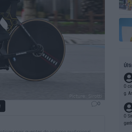
Últ
O ci
g. A
r qu
0
!
pad
O Si
ganh
tícias mais quentes do ciclismo profissional,