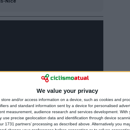
is-Nice
We value your privacy
store and/or access information on a device, such as cookies and pro
ifiers and standard information sent by a device for personalised adver
tent measurement, audience research and services development.
With 
 use precise geolocation data and identification through device scanni
ur 1731 partners’ processing as described above. Alternatively you m
 and change your preferences before consenting or to refuse consentin