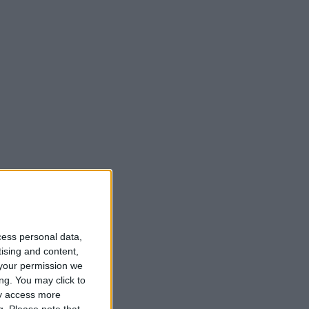
cess personal data,
tising and content,
your permission we
ng. You may click to
ay access more
g.
Please note that