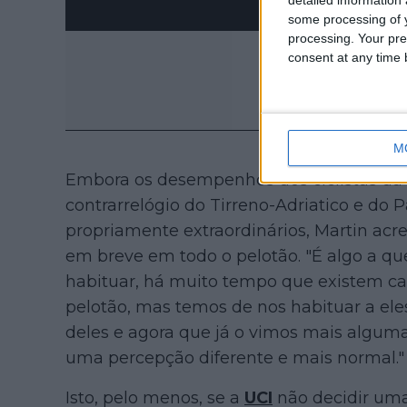
some processing of y
processing. Your pre
consent at any time b
M
Embora os desempenhos dos ciclistas da
contrarrelógio do Tirreno-Adriatico e do 
propriamente extraordinários, Martin acre
em breve em todo o pelotão. "É algo a qu
habituar, há muito tempo que existem cap
pelotão, mas temos de nos habituar a eles
deles e agora que já o vimos mais alguma
uma percepção diferente e mais normal."
Isto, pelo menos, se a
UCI
não decidir uma