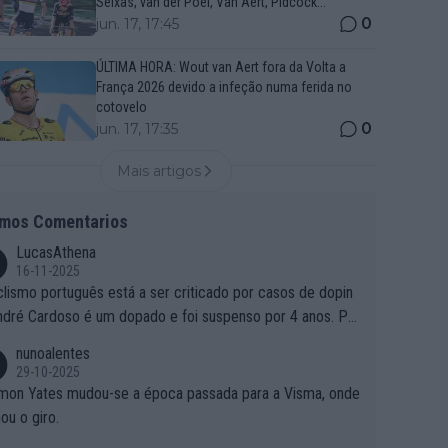
Seixas, van der Poel, Van Aert, Pidcock...
0
jun. 17, 17:45
ÚLTIMA HORA: Wout van Aert fora da Volta a
França 2026 devido a infeção numa ferida no
cotovelo
0
jun. 17, 17:35
Mais artigos
imos Comentarios
LucasAthena
16-11-2025
clismo português está a ser criticado por casos de dopin
ndré Cardoso é um dopado e foi suspenso por 4 anos. Po
e é que um patrocinador permite a contratação de um do
nunoalentes
o?
29-10-2025
mon Yates mudou-se a época passada para a Visma, onde
ou o giro.