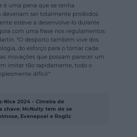
ue é uma pena que se tenha
 deveriam ser totalmente proibidos.
nte esteve a desenvolve-lo durante
 agora com uma frase nos regulamentos
artin. "O desporto também vive dos
logia, do esforço para o tornar cada
s as inovações que possam parecer um
m imitar tão rapidamente, todo o
lesmente difícil."
s-Nice 2024 - Cimeira de
a chave; McNulty tem de se
elmose, Evenepoel e Roglic