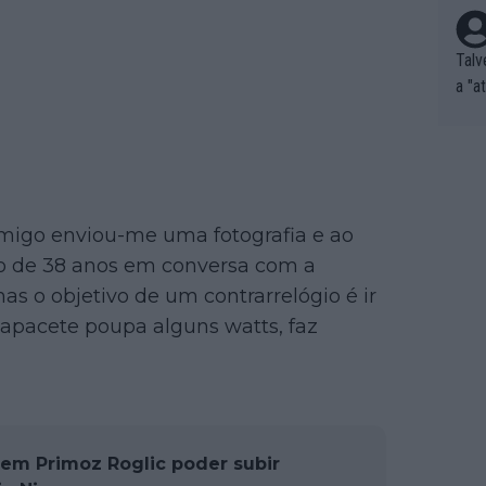
Talv
a "a
tros
ixam
rrid
e nã
ar p
amigo enviou-me uma fotografia e ao
e Po
emão de 38 anos em conversa com a
corr
mas o objetivo de um contrarrelógio é ir
orri
sões
capacete poupa alguns watts, faz
ente
xemp
nar,
que l
 em Primoz Roglic poder subir