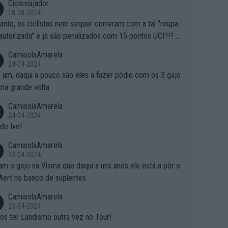
Cicloviajador
18-08-2024
anto, os ciclistas nem sequer correram com a tal "roupa
autorizada" e já são penalizados com 15 pontos UCI?!? S
o autorizam a roupa e querem aplicar uma multa, ainda se
CamisolaAmarela
nde... Mas penalizar os atletas retirando-lhes pontos??? Is
24-04-2024
 roubar na secretaria o que os atletas conquistam na estra
 um, daqui a pouco são eles a fazer pódio com os 3 gajo
ma grande volta
CamisolaAmarela
24-04-2024
de Ivo!
CamisolaAmarela
23-04-2024
m o gajo na Visma que daqui a uns anos ele está a pôr o
Aert no banco de suplentes
CamisolaAmarela
23-04-2024
s ter Landismo outra vez no Tour!