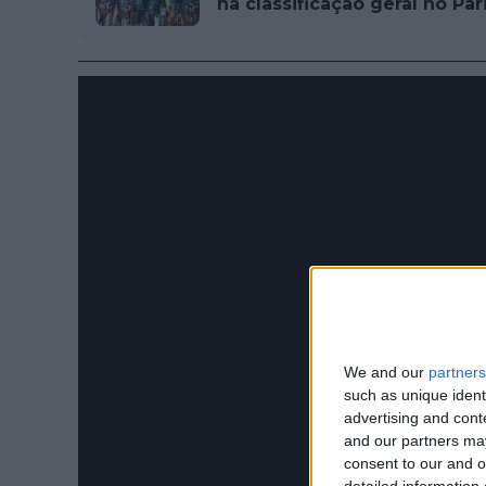
na classificação geral no Par
We and our
partners
such as unique ident
advertising and con
and our partners may
consent to our and o
detailed information