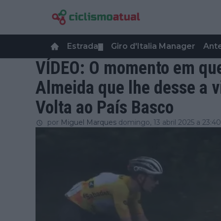
Estrada
Giro d'Italia Manager
Ant
▼
VÍDEO: O momento em que
Almeida que lhe desse a vi
Volta ao País Basco
por
Miguel Marques
domingo, 13 abril 2025 a 23:40