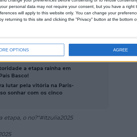
our personal data may not require your consent, but you have a right t
ferences will apply to this website only. You can change your preferen
y returning to this site and clicking the "Privacy" button at the bottom
ORE OPTIONS
AGREE
oridade a etapa rainha em
País Basco!
 lutar pela vitória na Paris-
sso sonhar com os cinco
a etapa, o no?"
#Itzulia2025
 2025