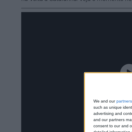
We and our
partners
such as unique ident
advertising and con
and our partners may
consent to our and o
detailed information