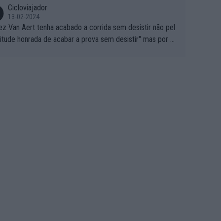
Cicloviajador
13-02-2024
ez Van Aert tenha acabado a corrida sem desistir não pel
titude honrada de acabar a prova sem desistir" mas por ou
 possíveis motivos (só ele sabe o real motivo, mas não de
 de ser hipóteses com lógica): 1) A decisão de levar a co
a até ao fim pode ter sido a decisão de "já que estou aqui
o vou poder lutar por uma boa classificação, vou aproveit
ara treinar"... Lembra-me o que Nelson Piquet fez no GP d
rtugal de 1985... sem hipóteses de lutar pelos pontos na
ida devido a problemas com o carro, passou o resto da c
da a experimentar soluções no carro, como se faz nas ses
 de treino privadas... aproveitando para testá-las em ambi
 real de corrida. 2) Se algum patrocinador (Red Bull, por e
lo) lhe pagar em função do número de etapas que termi
 por exemplo, será um bom motivo para terminar, seja em
ugar for...