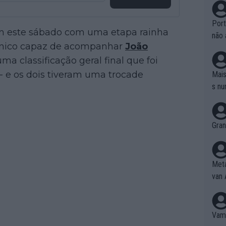
Port
m este sábado com uma etapa rainha
não 
único capaz de acompanhar
João
e nã
ente
ma classificação geral final que foi
to é
 e os dois tiveram uma trocade
Mais
da!
s nu
Gran
Meta
van 
Vamo