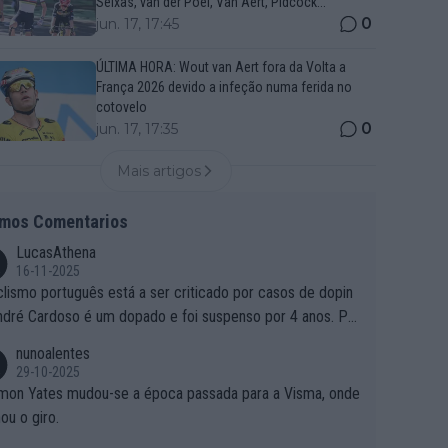
Seixas, van der Poel, Van Aert, Pidcock...
0
jun. 17, 17:45
ÚLTIMA HORA: Wout van Aert fora da Volta a
França 2026 devido a infeção numa ferida no
cotovelo
0
jun. 17, 17:35
Mais artigos
imos Comentarios
LucasAthena
16-11-2025
clismo português está a ser criticado por casos de dopin
ndré Cardoso é um dopado e foi suspenso por 4 anos. Po
e é que um patrocinador permite a contratação de um do
nunoalentes
o?
29-10-2025
mon Yates mudou-se a época passada para a Visma, onde
ou o giro.