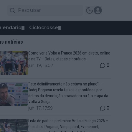
alendário
Ciclocrosse
▼
▼
as notícias
Como ver a Volta a França 2026 em direto, online
e na TV – Datas, etapas e horários
0
jun. 19, 15:07
“Isto definitivamente não estava no plano” —
Tadej Pogacar revela faísca espontânea por
detrás da demolição arrasadora na 1.a etapa da
Volta à Suiça
0
jun. 17, 17:59
Lista de partida preliminar Volta a França 2026 –
Ciclistas: Pogacar, Vingegaard, Evenepoel,