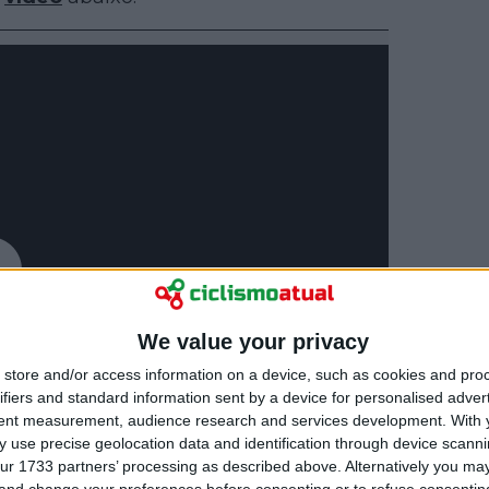
We value your privacy
store and/or access information on a device, such as cookies and pro
ifiers and standard information sent by a device for personalised adver
tent measurement, audience research and services development.
With 
 use precise geolocation data and identification through device scanni
ur 1733 partners’ processing as described above. Alternatively you m
 and change your preferences before consenting or to refuse consentin