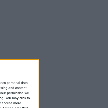
cess personal data,
tising and content,
your permission we
ng. You may click to
ay access more
g.
Please note that