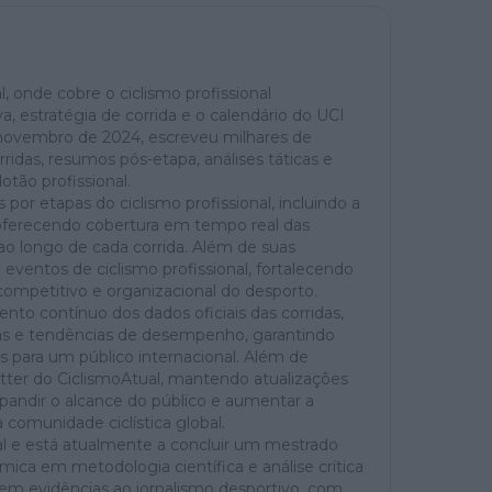
, onde cobre o ciclismo profissional
a, estratégia de corrida e o calendário do UCI
novembro de 2024, escreveu milhares de
rridas, resumos pós-etapa, análises táticas e
otão profissional.
por etapas do ciclismo profissional, incluindo a
a, oferecendo cobertura em tempo real das
 ao longo de cada corrida. Além de suas
 eventos de ciclismo profissional, fortalecendo
mpetitivo e organizacional do desporto.
nto contínuo dos dados oficiais das corridas,
tas e tendências de desempenho, garantindo
as para um público internacional. Além de
tter do CiclismoAtual, mantendo atualizações
pandir o alcance do público e aumentar a
 comunidade ciclística global.
al e está atualmente a concluir um mestrado
ca em metodologia científica e análise crítica
em evidências ao jornalismo desportivo, com