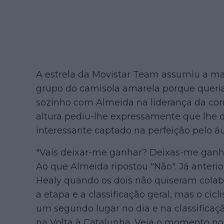
A estrela da Movistar Team assumiu a mai
grupo do camisola amarela porque queria 
sozinho com Almeida na liderança da corri
altura pediu-lhe expressamente que lhe 
interessante captado na perfeição pelo áu
"Vais deixar-me ganhar? Deixas-me ganhar
Ao que Almeida ripostou "Não". Já anter
Healy quando os dois não quiseram colab
a etapa e a classificação geral, mas o cic
um segundo lugar no dia e na classificaç
na Volta à Catalunha. Veja o momento n