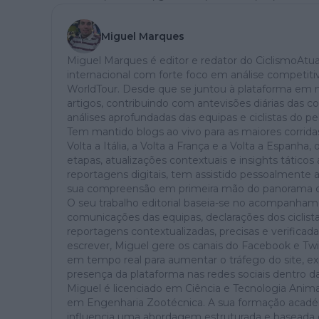
Miguel Marques
Miguel Marques é editor e redator do CiclismoAtual
internacional com forte foco em análise competitiv
WorldTour. Desde que se juntou à plataforma em 
artigos, contribuindo com antevisões diárias das co
análises aprofundadas das equipas e ciclistas do pel
Tem mantido blogs ao vivo para as maiores corridas 
Volta a Itália, a Volta a França e a Volta a Espanh
etapas, atualizações contextuais e insights táticos
reportagens digitais, tem assistido pessoalmente a
sua compreensão em primeira mão do panorama co
O seu trabalho editorial baseia-se no acompanhame
comunicações das equipas, declarações dos ciclis
reportagens contextualizadas, precisas e verificad
escrever, Miguel gere os canais do Facebook e Twi
em tempo real para aumentar o tráfego do site, ex
presença da plataforma nas redes sociais dentro da
Miguel é licenciado em Ciência e Tecnologia Anim
em Engenharia Zootécnica. A sua formação académi
influencia uma abordagem estruturada e baseada 