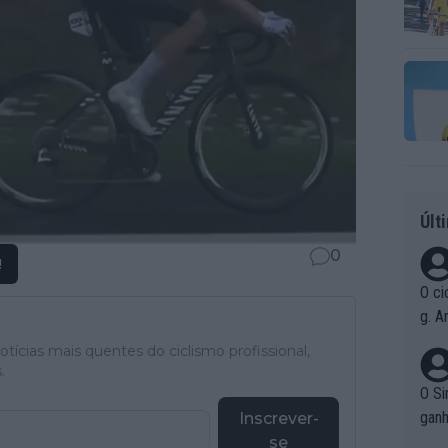
Últ
0
!
O ci
g. A
r qu
tícias mais quentes do ciclismo profissional,
pad
.
O Si
ganh
Inscrever-
se