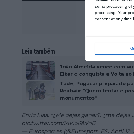
some processing of y
processing. Your pre
consent at any time b
M
Leia também
João Almeida vence com aut
Eibar e conquista a Volta ao 
Tadej Pogacar preparado para
Roubaix: "Quero tentar e po
monumentos"
Enric Mas: "¿Me dejas ganar?, ¿me dejas l
pic.twitter.com/iAVloj9WnD
— Eurosport.es (@Eurosport_ES)
April 12,