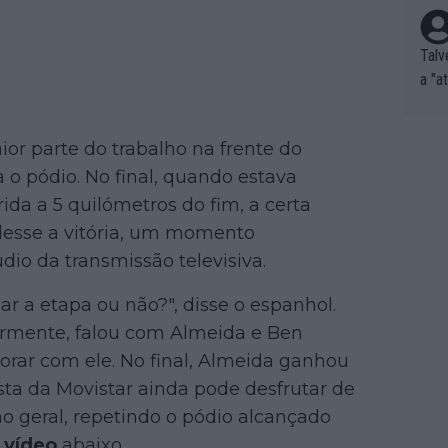
Talv
a "a
tros
ixam
or parte do trabalho na frente do
rrid
e nã
o pódio. No final, quando estava
ar p
da a 5 quilómetros do fim, a certa
e Po
desse a vitória, um momento
corr
dio da transmissão televisiva.
orri
sões
 a etapa ou não?", disse o espanhol.
ente
iormente, falou com Almeida e Ben
xemp
orar com ele. No final, Almeida ganhou
nar,
lista da Movistar ainda pode desfrutar de
que l
ão geral, repetindo o pódio alcançado
o
vídeo
abaixo.