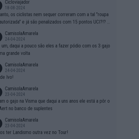
Cicloviajador
18-08-2024
anto, os ciclistas nem sequer correram com a tal "roupa
autorizada" e já são penalizados com 15 pontos UCI?!? S
o autorizam a roupa e querem aplicar uma multa, ainda se
CamisolaAmarela
nde... Mas penalizar os atletas retirando-lhes pontos??? Is
24-04-2024
 roubar na secretaria o que os atletas conquistam na estra
 um, daqui a pouco são eles a fazer pódio com os 3 gajo
ma grande volta
CamisolaAmarela
24-04-2024
de Ivo!
CamisolaAmarela
23-04-2024
m o gajo na Visma que daqui a uns anos ele está a pôr o
Aert no banco de suplentes
CamisolaAmarela
23-04-2024
s ter Landismo outra vez no Tour!