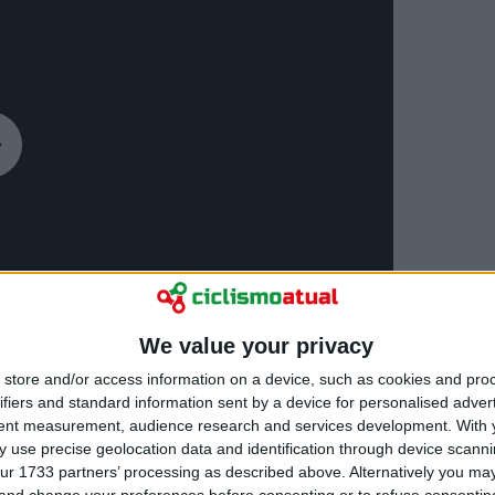
We value your privacy
store and/or access information on a device, such as cookies and pro
ifiers and standard information sent by a device for personalised adver
tent measurement, audience research and services development.
With 
 use precise geolocation data and identification through device scanni
ur 1733 partners’ processing as described above. Alternatively you m
 and change your preferences before consenting or to refuse consentin