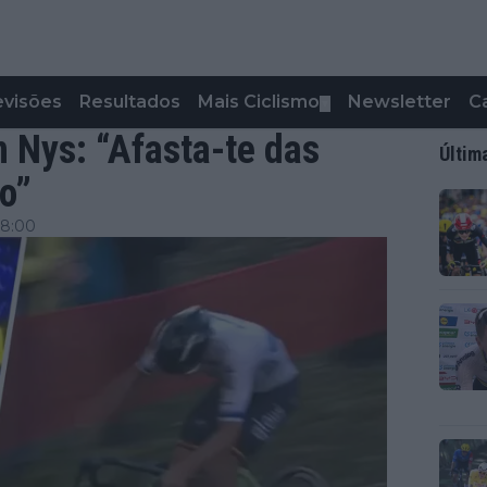
evisões
Resultados
Mais Ciclismo
Newsletter
C
▼
n Nys: “Afasta-te das
Últim
co”
18:00