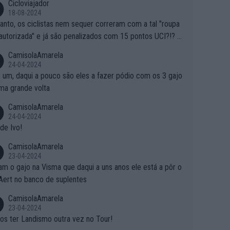
Cicloviajador
18-08-2024
anto, os ciclistas nem sequer correram com a tal "roupa
autorizada" e já são penalizados com 15 pontos UCI?!? S
o autorizam a roupa e querem aplicar uma multa, ainda se
CamisolaAmarela
nde... Mas penalizar os atletas retirando-lhes pontos??? Is
24-04-2024
 roubar na secretaria o que os atletas conquistam na estra
 um, daqui a pouco são eles a fazer pódio com os 3 gajo
ma grande volta
CamisolaAmarela
24-04-2024
de Ivo!
CamisolaAmarela
23-04-2024
m o gajo na Visma que daqui a uns anos ele está a pôr o
Aert no banco de suplentes
CamisolaAmarela
23-04-2024
s ter Landismo outra vez no Tour!