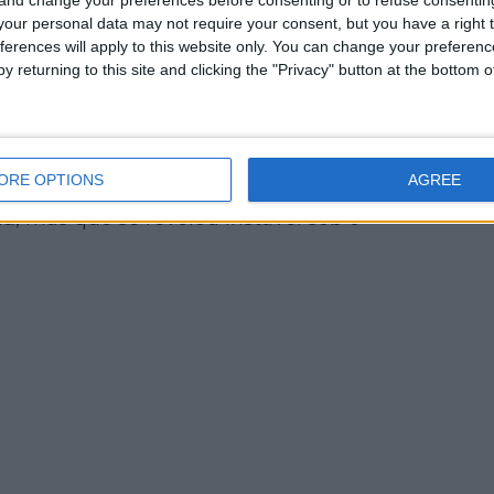
our personal data may not require your consent, but you have a right t
ferences will apply to this website only. You can change your preferen
icletas, não és mecânico”
y returning to this site and clicking the "Privacy" button at the bottom
ecundário:
Sven Nys
, pai e chefe de
pa pelos problemas mecânicos. As
ORE OPTIONS
AGREE
finação experimental das mudanças de
ia, mas que se revelou instável sob o