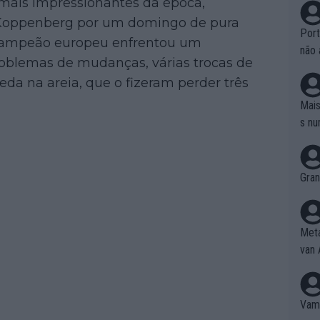
mais impressionantes da época,
m Koppenberg por um domingo de pura
Port
 campeão europeu enfrentou um
não 
oblemas de mudanças, várias trocas de
e nã
eda na areia, que o fizeram perder três
ente
to é
Mais
da!
s nu
Gran
Meta
van 
Vamo