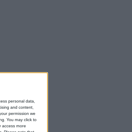
cess personal data,
tising and content,
your permission we
ng. You may click to
ay access more
g.
Please note that