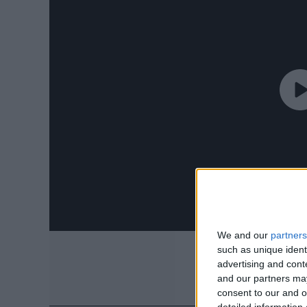
We and our
partners
such as unique ident
advertising and con
and our partners may
consent to our and o
detailed information