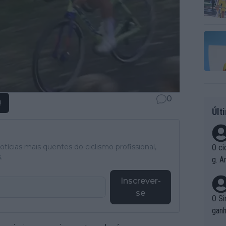
0
!
Últ
tícias mais quentes do ciclismo profissional,
O ci
.
g. A
r qu
Inscrever-
pad
se
O Si
ganh