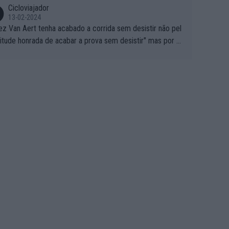
Cicloviajador
13-02-2024
ez Van Aert tenha acabado a corrida sem desistir não pel
titude honrada de acabar a prova sem desistir" mas por ou
 possíveis motivos (só ele sabe o real motivo, mas não de
 de ser hipóteses com lógica): 1) A decisão de levar a co
a até ao fim pode ter sido a decisão de "já que estou aqui
o vou poder lutar por uma boa classificação, vou aproveit
ara treinar"... Lembra-me o que Nelson Piquet fez no GP d
rtugal de 1985... sem hipóteses de lutar pelos pontos na
ida devido a problemas com o carro, passou o resto da c
da a experimentar soluções no carro, como se faz nas ses
 de treino privadas... aproveitando para testá-las em ambi
 real de corrida. 2) Se algum patrocinador (Red Bull, por e
lo) lhe pagar em função do número de etapas que termi
 por exemplo, será um bom motivo para terminar, seja em
ugar for...