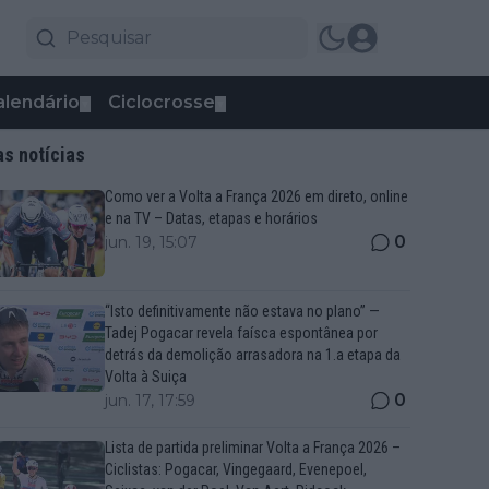
alendário
Ciclocrosse
▼
▼
as notícias
Como ver a Volta a França 2026 em direto, online
e na TV – Datas, etapas e horários
0
jun. 19, 15:07
“Isto definitivamente não estava no plano” —
Tadej Pogacar revela faísca espontânea por
detrás da demolição arrasadora na 1.a etapa da
Volta à Suiça
0
jun. 17, 17:59
Lista de partida preliminar Volta a França 2026 –
Ciclistas: Pogacar, Vingegaard, Evenepoel,