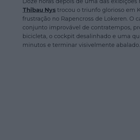
Doze horas depois de uma das exibições 
Thibau Nys
trocou o triunfo glorioso e
frustração no Rapencross de Lokeren. O
conjunto improvável de contratempos, pr
bicicleta, o cockpit desalinhado e uma qu
minutos e terminar visivelmente abalado.