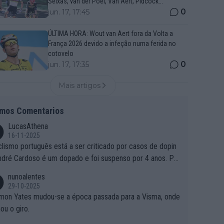
Seixas, van der Poel, Van Aert, Pidcock...
0
jun. 17, 17:45
ÚLTIMA HORA: Wout van Aert fora da Volta a
França 2026 devido a infeção numa ferida no
cotovelo
0
jun. 17, 17:35
Mais artigos
imos Comentarios
LucasAthena
16-11-2025
clismo português está a ser criticado por casos de dopin
ndré Cardoso é um dopado e foi suspenso por 4 anos. Po
e é que um patrocinador permite a contratação de um do
nunoalentes
o?
29-10-2025
mon Yates mudou-se a época passada para a Visma, onde
ou o giro.