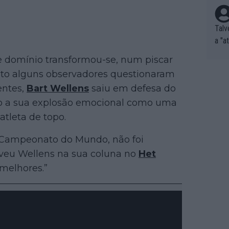
Talv
a "a
tros
 domínio transformou-se, num piscar
ixam
nto alguns observadores questionaram
rrid
entes,
Bart Wellens
saiu em defesa do
e nã
do a sua explosão emocional como uma
ar p
e Po
tleta de topo.
corr
Campeonato do Mundo, não foi
orri
sões
eveu Wellens na sua coluna no
Het
ente
 melhores.”
xemp
nar,
que l