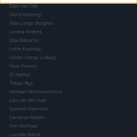
Ellen van Dijk
Demi Vollering
Elisa Longo Borghini
Lorena Wiebes
Elisa Balsamo
Lotte Kopecky
Cecilie Uttrup Ludwig
Silvia Persico
Eli Iserbyt
Thibau Nys
Michael Vanthourenhout
Lars van der Haar
Quinten Hermans
Cameron Mason
Pim Ronhaar
Lucinda Brand