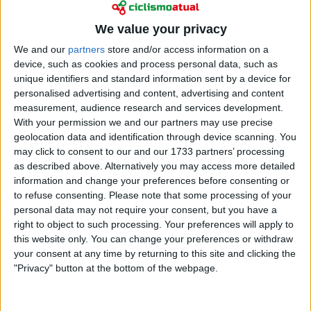
Ciclismo
We value your privacy
“Pogacar, Van der Poel, Evenepoel, Van Aert”:
We and our
partners
store and/or access information on a
Treinador da Premier League é fã de ciclismo e diz
device, such as cookies and process personal data, such as
que este vive “a melhor era de sempre”
unique identifiers and standard information sent by a device for
24 fevereiro 2026
personalised advertising and content, advertising and content
measurement, audience research and services development.
With your permission we and our partners may use precise
geolocation data and identification through device scanning. You
may click to consent to our and our 1733 partners’ processing
as described above. Alternatively you may access more detailed
information and change your preferences before consenting or
to refuse consenting.
Please note that some processing of your
personal data may not require your consent, but you have a
right to object to such processing. Your preferences will apply to
this website only. You can change your preferences or withdraw
your consent at any time by returning to this site and clicking the
"Privacy" button at the bottom of the webpage.
Ciclismo