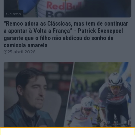
Ciclismo
“Remco adora as Clássicas, mas tem de continuar
a apontar à Volta a França” - Patrick Evenepoel
garante que o filho não abdicou do sonho da
camisola amarela
25 abril 2026