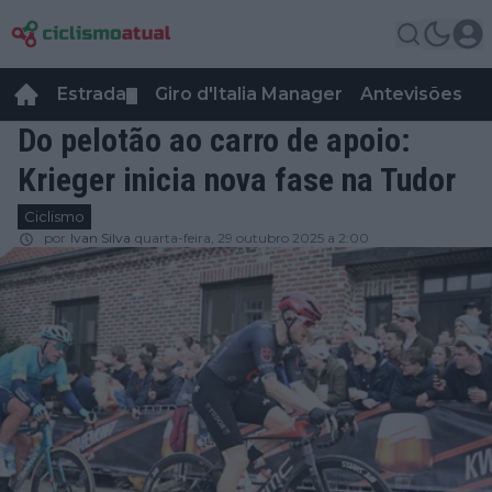
Estrada
Giro d'Italia Manager
Antevisões
R
▼
Do pelotão ao carro de apoio:
Krieger inicia nova fase na Tudor
Ciclismo
por
Ivan Silva
quarta-feira, 29 outubro 2025 a 2:00