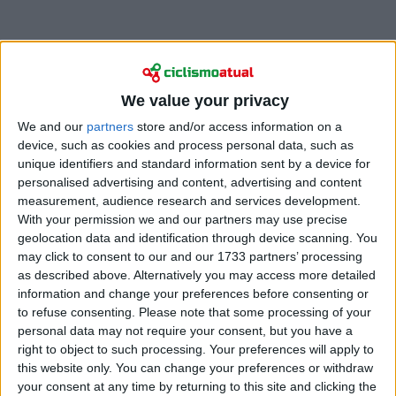
We value your privacy
We and our
partners
store and/or access information on a
“Não são os números nas listas de resultados ou os
device, such as cookies and process personal data, such as
dados de treino que vou recordar daqui a alguns
unique identifiers and standard information sent by a device for
anos”, afirmou Krieger no site da equipa suíça. “O
personalised advertising and content, advertising and content
que fica para mim são os momentos, as amizades e as
measurement, audience research and services development.
experiências partilhadas, a felicidade que retiro deste
With your permission we and our partners may use precise
geolocation data and identification through device scanning. You
tempo baseia-se nas emoções.”
may click to consent to our and our 1733 partners’ processing
as described above. Alternatively you may access more detailed
Uma ascensão paciente e merecida
information and change your preferences before consenting or
to refuse consenting.
Please note that some processing of your
personal data may not require your consent, but you have a
right to object to such processing. Your preferences will apply to
this website only. You can change your preferences or withdraw
your consent at any time by returning to this site and clicking the