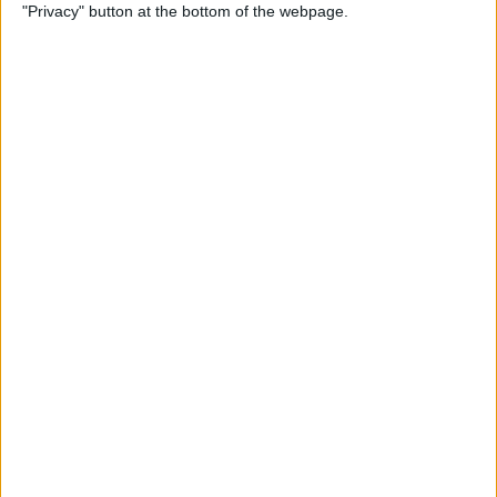
"Privacy" button at the bottom of the webpage.
Krieger seguiu um caminho que poucos ciclistas
conseguem percorrer até ao topo. Durante dez
épocas no pelotão continental, construiu uma