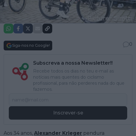
0
Siga-nos no Google!
Subscreva a nossa Newsletter!!
Recebe todos os dias no teu e-mail as
notícias mais quentes do ciclismo
profissional, para não perderes nada do que
fazemos.
Inscrever-se
Aos 34 anos,
Alexander Krieger
pendura