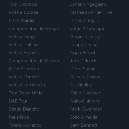
Tour Colombia
Jonas Vingegaard
e treino privadas... aproveitando para testá-las em ambiente re
Volta a Turquia
Mathieu van der Poel
al de corrida. 2) Se algum patrocinador (Red Bull, por exempl
o) lhe pagar em função do número de etapas que terminar, por
II Lombardia
Primoz Roglic
exemplo, será um bom motivo para terminar, seja em que luga
Campeonatos da Europa
Julian Alaphilippe
r for...
Volta à França
Biniam Girmay
Volta à Polónia
Filippo Ganna
Volta à Espanha
Egan Bernal
Campeonatos do Mundo
Tom Pidcock
Milão-Sanremo
Peter Sagan
Volta à Flandres
Richard Carapaz
Volta à Lombardia
Jai Hindley
Tour Down Under
Fabio Jakobsen
UAE Tour
Nairo Quintana
Strade Bianche
Mark Cavendish
Paris-Nice
João Almeida
Tirreno-Adriático
Sam Bennett