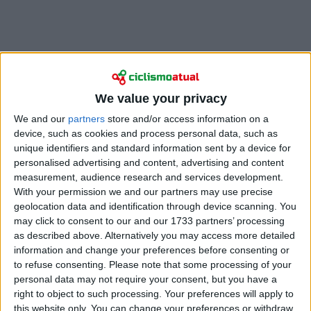
We value your privacy
O colosso italiano é sinónimo de contrarrelógios na
We and our
partners
store and/or access information on a
última década, somando 31 triunfos profissionais na
device, such as cookies and process personal data, such as
disciplina e dois títulos mundiais. O corredor da
unique identifiers and standard information sent by a device for
Netcompany Ineos brilhou na primavera e exibiu a
personalised advertising and content, advertising and content
sua potência ao saltar do pelotão para vencer a
measurement, audience research and services development.
Dwars door Vlaanderen.
With your permission we and our partners may use precise
geolocation data and identification through device scanning. You
Depois do infortúnio no Paris-Roubaix, Ganna
may click to consent to our and our 1733 partners’ processing
afastou-se da competição para preparar o Giro e
as described above. Alternatively you may access more detailed
apontar a objetivos ambiciosos.
O primeiro chega
information and change your preferences before consenting or
to refuse consenting.
Please note that some processing of your
na tarde de terça-feira, no contrarrelógio.
personal data may not require your consent, but you have a
right to object to such processing. Your preferences will apply to
this website only. You can change your preferences or withdraw