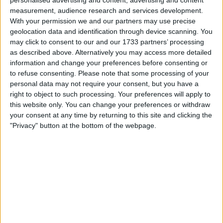
personalised advertising and content, advertising and content
Mikel Landa, Valentin Paret-Peintre e de outros
measurement, audience research and services development.
trepadores reforçaram esse caminho, garantindo-lhe
With your permission we and our partners may use precise
suporte nas provas mais exigentes. O plano parecia
geolocation data and identification through device scanning. You
consolidado na Volta a França 2024, onde mesmo
may click to consent to our and our 1733 partners’ processing
sem atacar diretamente a UAE e a Visma, o belga e
as described above. Alternatively you may access more detailed
Landa seguiram o ritmo e terminaram com destaque
information and change your preferences before consenting or
to refuse consenting.
Please note that some processing of your
a corrida.
personal data may not require your consent, but you have a
right to object to such processing. Your preferences will apply to
this website only. You can change your preferences or withdraw
your consent at any time by returning to this site and clicking the
"Privacy" button at the bottom of the webpage.