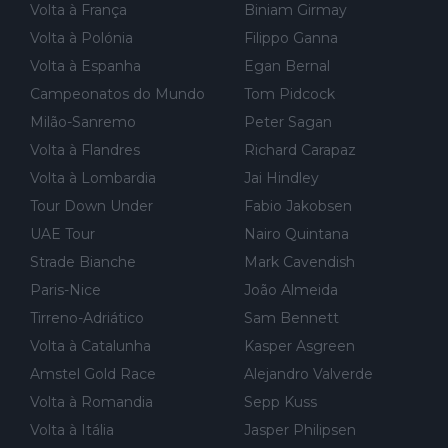
r for...
Volta à França
Biniam Girmay
Volta à Polónia
Filippo Ganna
Volta à Espanha
Egan Bernal
Campeonatos do Mundo
Tom Pidcock
Milão-Sanremo
Peter Sagan
Volta à Flandres
Richard Carapaz
Volta à Lombardia
Jai Hindley
Tour Down Under
Fabio Jakobsen
UAE Tour
Nairo Quintana
Strade Bianche
Mark Cavendish
Paris-Nice
João Almeida
Tirreno-Adriático
Sam Bennett
Volta à Catalunha
Kasper Asgreen
Amstel Gold Race
Alejandro Valverde
Volta à Romandia
Sepp Kuss
Volta à Itália
Jasper Philipsen