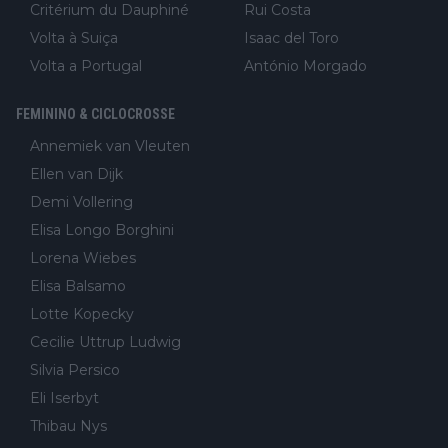
Critérium du Dauphiné
Rui Costa
Volta à Suiça
Isaac del Toro
Volta a Portugal
António Morgado
FEMININO & CICLOCROSSE
Annemiek van Vleuten
Ellen van Dijk
Demi Vollering
Elisa Longo Borghini
Lorena Wiebes
Elisa Balsamo
Lotte Kopecky
Cecilie Uttrup Ludwig
Silvia Persico
Eli Iserbyt
Thibau Nys