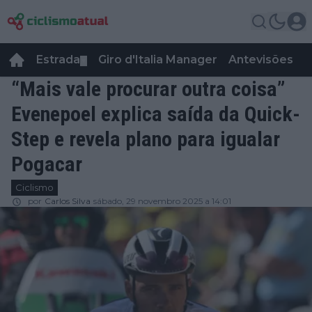
Estrada
Giro d'Italia Manager
Antevisões
R
▼
“Mais vale procurar outra coisa”
Evenepoel explica saída da Quick-
Step e revela plano para igualar
Pogacar
Ciclismo
por
Carlos Silva
sábado, 29 novembro 2025 a 14:01