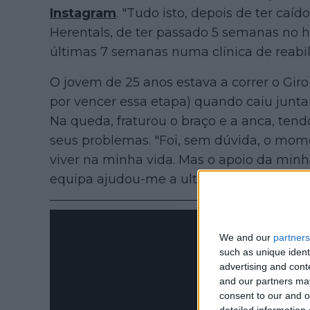
Instagram
. "Tudo isto, depois de ter caíd
Herentals, de ter passado 5 semanas no h
últimas 7 semanas numa clínica de reabil
O jovem de 25 anos estava a correr o Gi
por vencer essa etapa) quando caiu junta
Na queda, fraturou o braço e a anca, tend
seus problemas. "Foi, sem dúvida, o momen
viver na minha vida. Mas o apoio da minh
equipa ajudou-me a ultrapassar tudo".
We and our
partners
such as unique ident
advertising and con
and our partners may
consent to our and o
detailed information