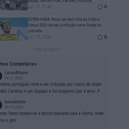
Seixas, van der Poel, Van Aert, Pidcock...
0
jun. 17, 17:45
ÚLTIMA HORA: Wout van Aert fora da Volta a
França 2026 devido a infeção numa ferida no
cotovelo
0
jun. 17, 17:35
Mais artigos
imos Comentarios
LucasAthena
16-11-2025
clismo português está a ser criticado por casos de dopin
ndré Cardoso é um dopado e foi suspenso por 4 anos. Po
e é que um patrocinador permite a contratação de um do
nunoalentes
o?
29-10-2025
mon Yates mudou-se a época passada para a Visma, onde
ou o giro.