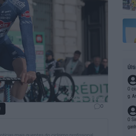
Últ
O ci
g. A
r qu
0
!
pad
O Si
ganh
tícias mais quentes do ciclismo profissional,