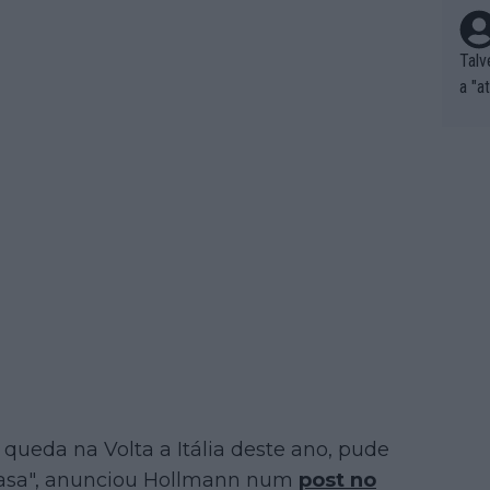
Talv
a "a
tros
ixam
rrid
e nã
ar p
e Po
corr
orri
sões
ente
xemp
nar,
que l
ueda na Volta a Itália deste ano, pude
a casa", anunciou Hollmann num
post no