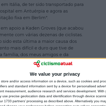
o em Itália, de ter sido transportado para
ospital em Antuérpia e agora as
itação fixa em Berlim".
ro em apoio a Kaden Groves (que acabou
mente com várias dezenas de ciclistas.
o sido esta última a maior causa dos
to mais difícil e duro que tive de
a família, dos meus amigos e da
We value your privacy
store and/or access information on a device, such as cookies and pro
ifiers and standard information sent by a device for personalised adver
tent measurement, audience research and services development.
With 
 use precise geolocation data and identification through device scanni
ur 1733 partners’ processing as described above. Alternatively you m
 and change your preferences before consenting or to refuse consentin