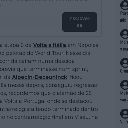
.
Port
Inscrever-
não 
se
e nã
ente
to é
Mais
na etapa 6 da
Volta a Itália
em Nápoles
da!
s nu
o pelotão do World Tour. Nesse dia,
 corrida caíram numa descida
previa que terminasse num sprint,
Gran
n, da
Alpecin-Deceuninck
, ficou
rês meses depois, conseguiu regressar
tos, recordemos que o alemão de 25
Meta
van 
a Volta a Portugal onde se destacou
ntrarrelogista tendo terminado dentro
o no contrarrelógio final em Viseu, na
Vamo