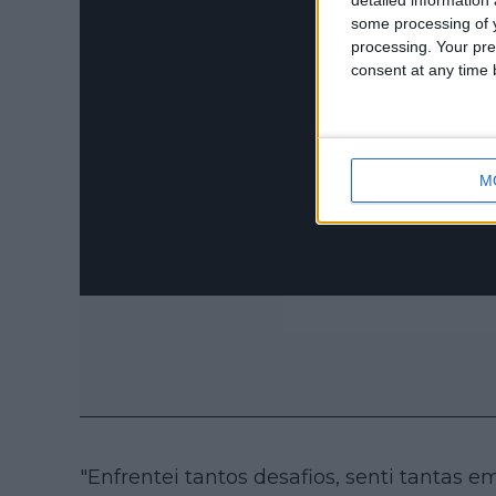
some processing of y
processing. Your pre
consent at any time b
M
"Enfrentei tantos desafios, senti tantas