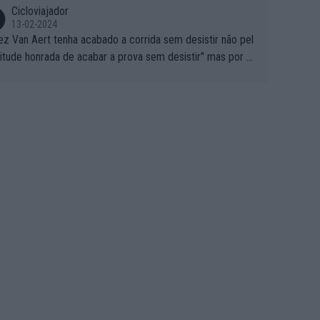
Cicloviajador
13-02-2024
ez Van Aert tenha acabado a corrida sem desistir não pel
titude honrada de acabar a prova sem desistir" mas por ou
 possíveis motivos (só ele sabe o real motivo, mas não de
 de ser hipóteses com lógica): 1) A decisão de levar a co
a até ao fim pode ter sido a decisão de "já que estou aqui
o vou poder lutar por uma boa classificação, vou aproveit
ara treinar"... Lembra-me o que Nelson Piquet fez no GP d
rtugal de 1985... sem hipóteses de lutar pelos pontos na
ida devido a problemas com o carro, passou o resto da c
da a experimentar soluções no carro, como se faz nas ses
 de treino privadas... aproveitando para testá-las em ambi
 real de corrida. 2) Se algum patrocinador (Red Bull, por e
lo) lhe pagar em função do número de etapas que termi
 por exemplo, será um bom motivo para terminar, seja em
ugar for...