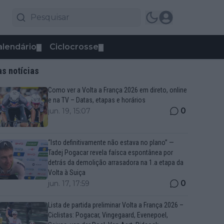
alendário
Ciclocrosse
▼
▼
as notícias
Como ver a Volta a França 2026 em direto, online
e na TV – Datas, etapas e horários
0
jun. 19, 15:07
“Isto definitivamente não estava no plano” —
Tadej Pogacar revela faísca espontânea por
detrás da demolição arrasadora na 1.a etapa da
Volta à Suiça
0
jun. 17, 17:59
Lista de partida preliminar Volta a França 2026 –
Ciclistas: Pogacar, Vingegaard, Evenepoel,