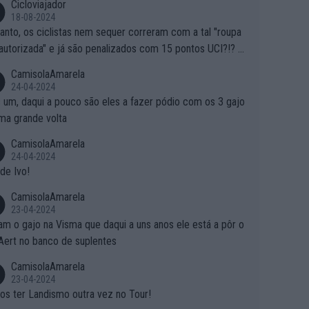
Cicloviajador
18-08-2024
anto, os ciclistas nem sequer correram com a tal "roupa
autorizada" e já são penalizados com 15 pontos UCI?!? S
o autorizam a roupa e querem aplicar uma multa, ainda se
CamisolaAmarela
nde... Mas penalizar os atletas retirando-lhes pontos??? Is
24-04-2024
 roubar na secretaria o que os atletas conquistam na estra
 um, daqui a pouco são eles a fazer pódio com os 3 gajo
ma grande volta
CamisolaAmarela
24-04-2024
de Ivo!
CamisolaAmarela
23-04-2024
m o gajo na Visma que daqui a uns anos ele está a pôr o
Aert no banco de suplentes
CamisolaAmarela
23-04-2024
s ter Landismo outra vez no Tour!