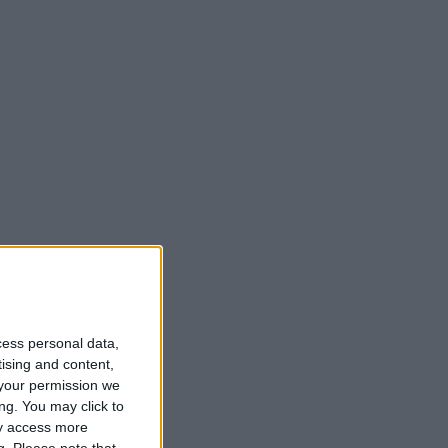
cess personal data,
tising and content,
your permission we
ng. You may click to
ay access more
g.
Please note that