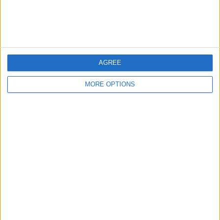
ela vai ficar muito orgulhosa, tal como eu estou dela
e das outras meninas da equipa”.
Van der Breggen leva agora a camisola e a pressão
para a montanha. O primeiro objetivo está cumprido.
A luta de que falou continua a partir daqui.
AGREE
MORE OPTIONS