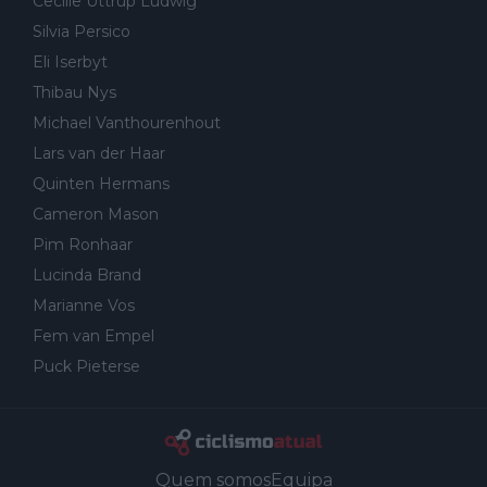
Cecilie Uttrup Ludwig
Silvia Persico
Eli Iserbyt
Thibau Nys
Michael Vanthourenhout
Lars van der Haar
Quinten Hermans
Cameron Mason
Pim Ronhaar
Lucinda Brand
Marianne Vos
Fem van Empel
Puck Pieterse
Quem somos
Equipa