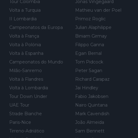
Tour Colombia
Jonas Vingegaard
e treino privadas... aproveitando para testá-las em ambiente re
Volta a Turquia
Mathieu van der Poel
al de corrida. 2) Se algum patrocinador (Red Bull, por exempl
o) lhe pagar em função do número de etapas que terminar, por
II Lombardia
Primoz Roglic
exemplo, será um bom motivo para terminar, seja em que luga
Campeonatos da Europa
Julian Alaphilippe
r for...
Volta à França
Biniam Girmay
Volta à Polónia
Filippo Ganna
Volta à Espanha
Egan Bernal
Campeonatos do Mundo
Tom Pidcock
Milão-Sanremo
Peter Sagan
Volta à Flandres
Richard Carapaz
Volta à Lombardia
Jai Hindley
Tour Down Under
Fabio Jakobsen
UAE Tour
Nairo Quintana
Strade Bianche
Mark Cavendish
Paris-Nice
João Almeida
Tirreno-Adriático
Sam Bennett