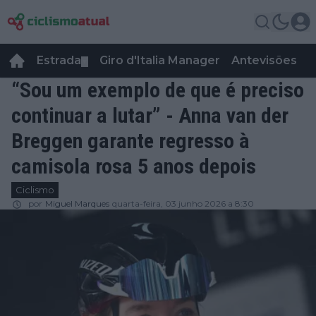
Estrada
Giro d'Italia Manager
Antevisões
R
▼
“Sou um exemplo de que é preciso
continuar a lutar” - Anna van der
Breggen garante regresso à
camisola rosa 5 anos depois
Ciclismo
por
Miguel Marques
quarta-feira, 03 junho 2026 a 8:30