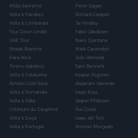
Milão-Sanremo
Peter Sagan
Volta à Flandres
Richard Carapaz
Volta à Lombardia
Jai Hindley
Tour Down Under
Fabio Jakobsen
UAE Tour
Nairo Quintana
Strade Bianche
Mark Cavendish
Paris-Nice
João Almeida
Tirreno-Adriático
Sam Bennett
Volta à Catalunha
Kasper Asgreen
Amstel Gold Race
Alejandro Valverde
Volta à Romandia
Sepp Kuss
Volta à Itália
Jasper Philipsen
Critérium du Dauphiné
Rui Costa
Volta à Suiça
Isaac del Toro
Volta a Portugal
António Morgado