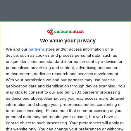
Em declarações no podcast De Grote Plaat
,
We value your privacy
deixou claro que o dinamarquês, duas vezes
We and our
partners
store and/or access information on a
vencedor da
Volta a França
, tem todas as razões
device, such as cookies and process personal data, such as
para mudar de cenário se decidir alinhar no primeiro
unique identifiers and standard information sent by a device for
Grand Tour da época.
personalised advertising and content, advertising and content
measurement, audience research and services development.
De Cauwer não poupou nas palavras ao explicar por
With your permission we and our partners may use precise
que a opção faz sentido. “Talvez seja mais sensato ir
geolocation data and identification through device scanning. You
ao Giro, porque voltará ele a ganhar o Tour? Então é
may click to consent to our and our 1733 partners’ processing
preciso fazer escolhas”, disse.
as described above. Alternatively you may access more detailed
information and change your preferences before consenting or
to refuse consenting.
Please note that some processing of your
personal data may not require your consent, but you have a
right to object to such processing. Your preferences will apply to
this website only. You can change your preferences or withdraw