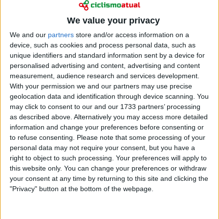
Ciclismo
Talento britânico fez o Paris-Roubaix da sua vida,
We value your privacy
mas ficou estupefacto com a recuperação de
We and our
partners
store and/or access information on a
Mathieu van der Poel
device, such as cookies and process personal data, such as
17 abril 2026
unique identifiers and standard information sent by a device for
personalised advertising and content, advertising and content
measurement, audience research and services development.
With your permission we and our partners may use precise
geolocation data and identification through device scanning. You
may click to consent to our and our 1733 partners’ processing
as described above. Alternatively you may access more detailed
information and change your preferences before consenting or
to refuse consenting.
Please note that some processing of your
personal data may not require your consent, but you have a
right to object to such processing. Your preferences will apply to
this website only. You can change your preferences or withdraw
your consent at any time by returning to this site and clicking the
"Privacy" button at the bottom of the webpage.
Ciclismo
“Era ele ou eu” - Arnaud de Lie quase derruba o