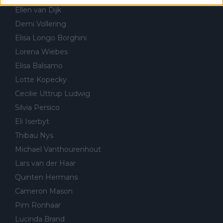
Ellen van Dijk
Demi Vollering
Elisa Longo Borghini
Lorena Wiebes
Elisa Balsamo
Lotte Kopecky
Cecilie Uttrup Ludwig
Silvia Persico
Eli Iserbyt
Thibau Nys
Michael Vanthourenhout
Lars van der Haar
Quinten Hermans
Cameron Mason
Pim Ronhaar
Lucinda Brand