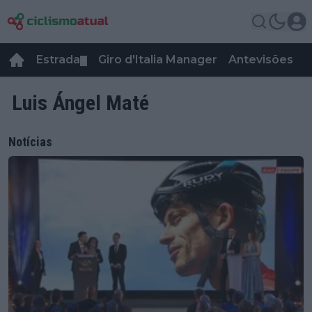
Estrada
Giro d'Italia Manager
Antevisões
R
▼
Luis Ángel Maté
Notícias