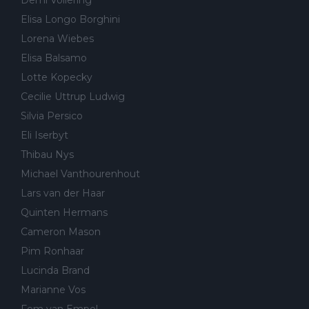
Elisa Longo Borghini
Lorena Wiebes
Elisa Balsamo
Lotte Kopecky
Cecilie Uttrup Ludwig
Silvia Persico
Eli Iserbyt
Thibau Nys
Michael Vanthourenhout
Lars van der Haar
Quinten Hermans
Cameron Mason
Pim Ronhaar
Lucinda Brand
Marianne Vos
Fem van Empel