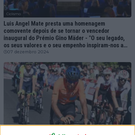
Ciclismo
Luis Angel Mate presta uma homenagem
comovente depois de se tornar o vencedor
inaugural do Prémio Gino Mäder - "O seu legado,
os seus valores e o seu empenho inspiram-nos a
todos"
07 dezembro 2024