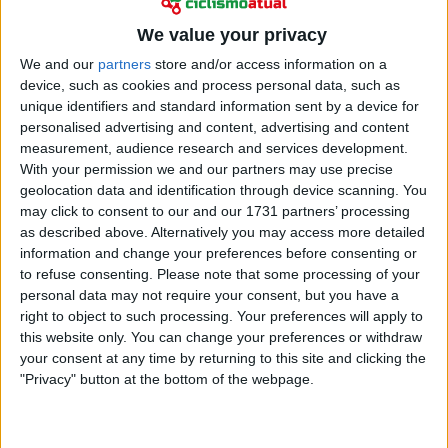
Ciclismo
We value your privacy
Luis Angel Maté pendurou a bicicleta mas não tem
We and our
partners
store and/or access information on a
duvidas em afirmar: "Portugal pode ser uma
device, such as cookies and process personal data, such as
grande potência do ciclismo mundial"
unique identifiers and standard information sent by a device for
personalised advertising and content, advertising and content
09 outubro 2024
measurement, audience research and services development.
With your permission we and our partners may use precise
geolocation data and identification through device scanning. You
may click to consent to our and our 1731 partners’ processing
as described above. Alternatively you may access more detailed
information and change your preferences before consenting or
to refuse consenting.
Please note that some processing of your
personal data may not require your consent, but you have a
right to object to such processing. Your preferences will apply to
this website only. You can change your preferences or withdraw
your consent at any time by returning to this site and clicking the
"Privacy" button at the bottom of the webpage.
Ciclismo