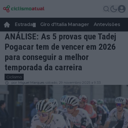
Estrada
Giro d'Italia Manager
Antevisões
R
▼
ANÁLISE: As 5 provas que Tadej
Pogacar tem de vencer em 2026
para conseguir a melhor
temporada da carreira
Ciclismo
por
Miguel Marques
sábado, 29 novembro 2025 a 9:33