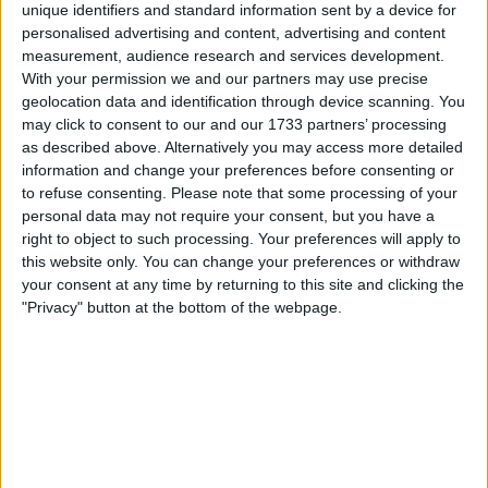
concluída sejam superados pelo esloveno da UAE.
unique identifiers and standard information sent by a device for
personalised advertising and content, advertising and content
Para tal, terá de repetir a maioria dos triunfos
measurement, audience research and services development.
referidos, já que é expectável que corra todas essas
With your permission we and our partners may use precise
corridas novamente. Porém, há 5 corridas que se
geolocation data and identification through device scanning. You
destacam acima das restantes.
may click to consent to our and our 1733 partners’ processing
as described above. Alternatively you may access more detailed
information and change your preferences before consenting or
to refuse consenting.
Please note that some processing of your
personal data may not require your consent, but you have a
right to object to such processing. Your preferences will apply to
this website only. You can change your preferences or withdraw
your consent at any time by returning to this site and clicking the
"Privacy" button at the bottom of the webpage.